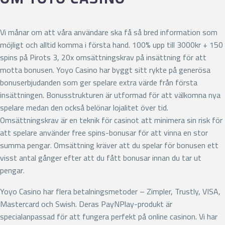
Vi månar om att våra användare ska få så bred information som
möjligt och alltid komma i första hand. 100% upp till 3000kr + 150
spins på Pirots 3, 20x omsättningskrav på insättning för att
motta bonusen. Yoyo Casino har byggt sitt rykte på generösa
bonuserbjudanden som ger spelare extra värde från första
insättningen. Bonusstrukturen är utformad för att välkomna nya
spelare medan den också belönar lojalitet över tid.
Omsättningskrav är en teknik för casinot att minimera sin risk för
att spelare använder free spins-bonusar för att vinna en stor
summa pengar. Omsättning kräver att du spelar för bonusen ett
visst antal gånger efter att du fått bonusar innan du tar ut
pengar.
Yoyo Casino har flera betalningsmetoder – Zimpler, Trustly, VISA,
Mastercard och Swish. Deras PayNPlay-produkt är
specialanpassad för att fungera perfekt på online casinon. Vi har