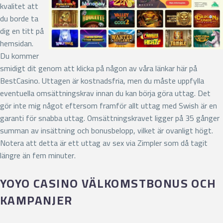
kvalitet att
du borde ta
dig en titt på
hemsidan.
Du kommer
smidigt dit genom att klicka på någon av våra länkar här på
BestCasino. Uttagen är kostnadsfria, men du måste uppfylla
eventuella omsättningskrav innan du kan börja göra uttag. Det
gör inte mig något eftersom framför allt uttag med Swish är en
garanti för snabba uttag. Omsättningskravet ligger på 35 gånger
summan av insättning och bonusbelopp, vilket är ovanligt högt.
Notera att detta är ett uttag av sex via Zimpler som då tagit
längre än fem minuter.
YOYO CASINO VÄLKOMSTBONUS OCH
KAMPANJER