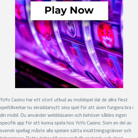
YoYo Casino har ett stort utbud av mobilspel där de allra flest
speltillverkar nu skräddarsytt sina spel för att även fungera bra i
din mobil. Du använder webbläsaren och behöver såldes ingen
specifik app för att kunna spela hos YoYo Casino. Som en del av
svensk spellag måste alla spelare sätta insättningsgränser och