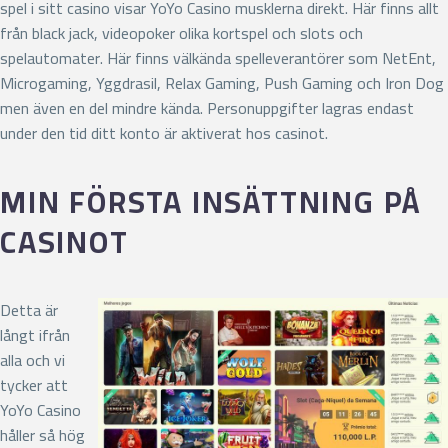
spel i sitt casino visar YoYo Casino musklerna direkt. Här finns allt
från black jack, videopoker olika kortspel och slots och
spelautomater. Här finns välkända spelleverantörer som NetEnt,
Microgaming, Yggdrasil, Relax Gaming, Push Gaming och Iron Dog
men även en del mindre kända. Personuppgifter lagras endast
under den tid ditt konto är aktiverat hos casinot.
MIN FÖRSTA INSÄTTNING PÅ
CASINOT
Detta är
långt ifrån
alla och vi
tycker att
YoYo Casino
håller så hög