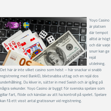
English
Yoyo Casino
är platsen
där tempot
alltid är högt
och där varje
snurr kan ge
rejäl
utdelning.
Det här är inte vilket casino som helst – här snackar vi snabb
registrering med BankID, blixtsnabba uttag och en rejäl dos
underhållning. Du kliver in, sätter in med Swish och är igång på
några sekunder. Yoyo Casino är byggt för svenska spelare som
gillar fart, flöde och känslan av att ha kontroll på spelet. Spelare
kan få ett visst antal gratissnurr vid registrering.