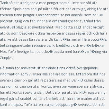
Tänk på att aldrig spela med pengar som du inte har råd att
förlora. Spela bara spel på nätet för att det är roligt, aldrig för att
försöka tjäna pengar. Casinochecken.se har innehåll som är 100
procent laglig och tar under alla omständigheter avstånd från
eventuell olaglig spelverksamhet. Med detta sagt är det viktigt
att du som besökare också respekterar dessa regler och och har i
åtanke att dessa kan variera. Du kan v�lja mellan flera popul�ra
betalningsmetoder inklusive bank, kreditkort och e-pl�nb�cker.
Hos YoYo Sverige kan du ocks� betala med bank�verf�ring via
Zimpler.
På sidan för ansvarsfullt spelande finns också övergripande
information som vi anser alla spelare bör läsa. Eftersom det hos
svenska casinon går att registrera sig med BankID kallas dessa
casinon för casinon utan konto, även om varje spelare självklart
har ett konto i bakgrunden. Det beror på att BankID-registrering i
regel går så snabbt och är så enkelt att man inte märker att ett
konto skapas. YoYo har en bra kundsupport p� svenska som du