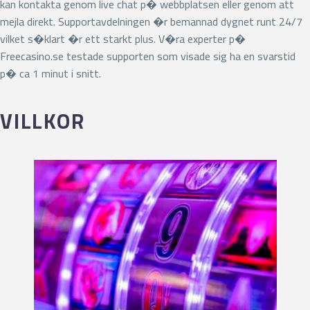
kan kontakta genom live chat p� webbplatsen eller genom att
mejla direkt. Supportavdelningen �r bemannad dygnet runt 24/7
vilket s�klart �r ett starkt plus. V�ra experter p�
Freecasino.se testade supporten som visade sig ha en svarstid
p� ca 1 minut i snitt.
VILLKOR