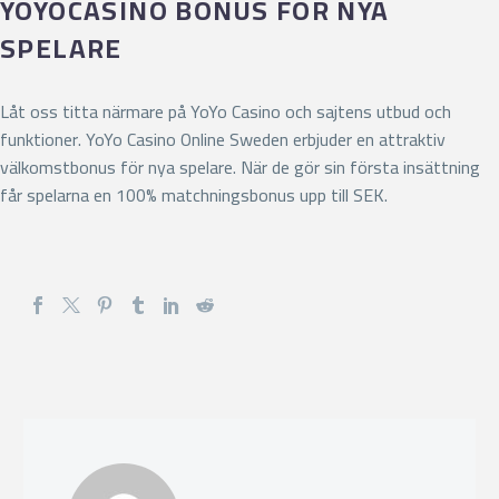
YOYOCASINO BONUS FÖR NYA
SPELARE
Låt oss titta närmare på YoYo Casino och sajtens utbud och
funktioner. YoYo Casino Online Sweden erbjuder en attraktiv
välkomstbonus för nya spelare. När de gör sin första insättning
får spelarna en 100% matchningsbonus upp till SEK.