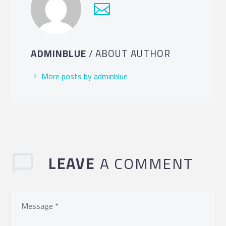
ADMINBLUE
/ ABOUT AUTHOR
More posts by adminblue
LEAVE
A COMMENT