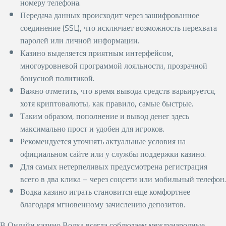
номеру телефона.
Передача данных происходит через зашифрованное
соединение (SSL), что исключает возможность перехвата
паролей или личной информации.
Казино выделяется приятным интерфейсом,
многоуровневой программой лояльности, прозрачной
бонусной политикой.
Важно отметить, что время вывода средств варьируется,
хотя криптовалюты, как правило, самые быстрые.
Таким образом, пополнение и вывод денег здесь
максимально прост и удобен для игроков.
Рекомендуется уточнять актуальные условия на
официальном сайте или у службы поддержки казино.
Для самых нетерпеливых предусмотрена регистрация
всего в два клика – через соцсети или мобильный телефон.
Водка казино играть становится еще комфортнее
благодаря мгновенному зачислению депозитов.
В Онлайн казино Водка всегда соблюдаем международные