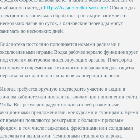
выбранного метода.
https://casinovodka-win.com/
Обычно для
электронных кошельков обработка транзакции занимает от
нескольких часов до суток, а банковские переводы могут
занимать до нескольких дней.
Библиотека постоянно пополняется новыми релизами и
эксклюзивными играми. Водка рабочее зеркало функционирует
под строгим контролем лицензирующих органов. Платформа
использует современные технологии шифрования для защиты
персональных данных и финансовых операций игроков.
Иногда требуется вручную подтвердить участие в акции в
личном кабинете или поставить галочку при пополнении счёта.
Vodka Bet регулярно радует пользователей различными
аукционными предложениями, конкурсами и турнирами. Время
от времени появляются розыгрыши с большим призовым
фондом, в том числе гаджетами, фриспинами или солидными
денежными выплатами. Чемпионами становятся игроки,