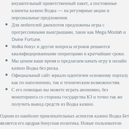
внушительный приветственный пакет, а постоянные
клиенты казино Водка — на регулярные акции и
персональные предложения.
Для любителей джекпотов предложены игры с
прогрессивными выигрышами, такие как Mega Moolah и
Divine Fortune.
Vodka бонус и другие вопросы игроков решаются
квалифицированными операторами в кратчайшие сроки.
Мы ценим ваше время и предлагаем начать игру в онлайн
казино Водка без риска.
Официальный сайт зеркало идентичен основному порталу
как по наполнению, так и техническим возможностям.
С его помощью вы можете играть анонимно, без
мониторинга со стороны государства КЗ и точно так же
получить вывод средств из Водка казино.
Одним из наиболее привлекательных аспектов казино Водка Бет
является его щедрая бонусная политика. Новые пользователи