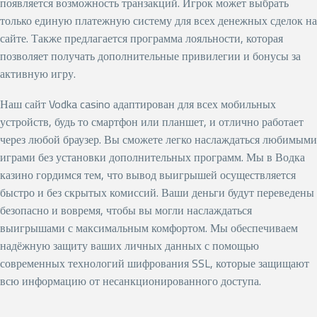
появляется возможность транзакций. Игрок может выбрать
только единую платежную систему для всех денежных сделок на
сайте. Также предлагается программа лояльности, которая
позволяет получать дополнительные привилегии и бонусы за
активную игру.
Наш сайт Vodka casino адаптирован для всех мобильных
устройств, будь то смартфон или планшет, и отлично работает
через любой браузер. Вы сможете легко наслаждаться любимыми
играми без установки дополнительных программ. Мы в Водка
казино гордимся тем, что вывод выигрышей осуществляется
быстро и без скрытых комиссий. Ваши деньги будут переведены
безопасно и вовремя, чтобы вы могли наслаждаться
выигрышами с максимальным комфортом. Мы обеспечиваем
надёжную защиту ваших личных данных с помощью
современных технологий шифрования SSL, которые защищают
всю информацию от несанкционированного доступа.