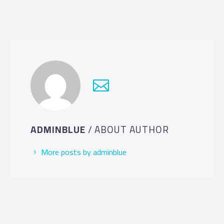
ADMINBLUE
/ ABOUT AUTHOR
More posts by adminblue