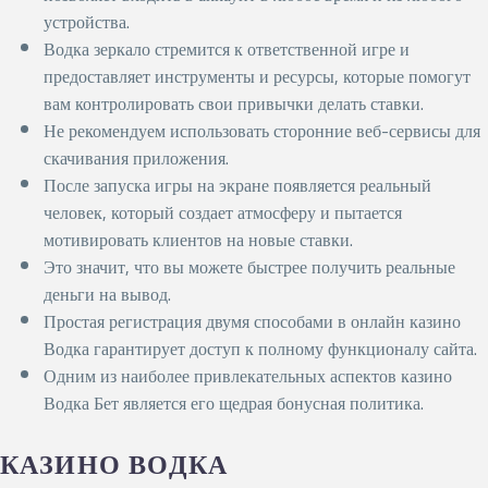
устройства.
Водка зеркало стремится к ответственной игре и
предоставляет инструменты и ресурсы, которые помогут
вам контролировать свои привычки делать ставки.
Не рекомендуем использовать сторонние веб-сервисы для
скачивания приложения.
После запуска игры на экране появляется реальный
человек, который создает атмосферу и пытается
мотивировать клиентов на новые ставки.
Это значит, что вы можете быстрее получить реальные
деньги на вывод.
Простая регистрация двумя способами в онлайн казино
Водка гарантирует доступ к полному функционалу сайта.
Одним из наиболее привлекательных аспектов казино
Водка Бет является его щедрая бонусная политика.
КАЗИНО ВОДКА