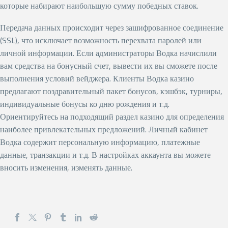
которые набирают наибольшую сумму победных ставок.
Передача данных происходит через зашифрованное соединение
(SSL), что исключает возможность перехвата паролей или
личной информации. Если администраторы Водка начислили
вам средства на бонусный счет, вывести их вы сможете после
выполнения условий вейджера. Клиенты Водка казино
предлагают поздравительный пакет бонусов, кэшбэк, турниры,
индивидуальные бонусы ко дню рождения и т.д.
Ориентируйтесь на подходящий раздел казино для определения
наиболее привлекательных предложений. Личный кабинет
Водка содержит персональную информацию, платежные
данные, транзакции и т.д. В настройках аккаунта вы можете
вносить изменения, изменять данные.