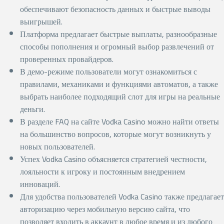
обеспечивают безопасность данных и быстрые выводы
выигрышей.
Платформа предлагает быстрые выплаты, разнообразные
способы пополнения и огромный выбор развлечений от
проверенных провайдеров.
В демо-режиме пользователи могут ознакомиться с
правилами, механиками и функциями автоматов, а также
выбрать наиболее подходящий слот для игры на реальные
деньги.
В разделе FAQ на сайте Vodka Casino можно найти ответы
на большинство вопросов, которые могут возникнуть у
новых пользователей.
Успех Vodka Casino объясняется стратегией честности,
лояльности к игроку и постоянным внедрением
инноваций.
Для удобства пользователей Vodka Casino также предлагает
авторизацию через мобильную версию сайта, что
позволяет входить в аккаунт в любое время и из любого