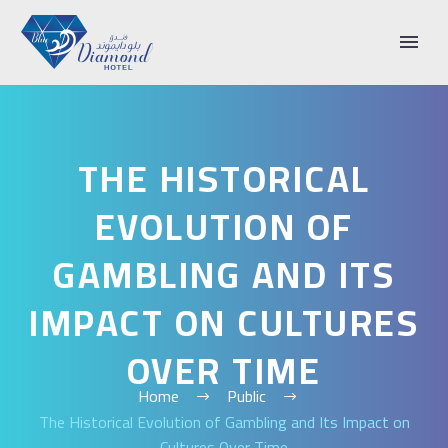
THE HISTORICAL
EVOLUTION OF
GAMBLING AND ITS
IMPACT ON CULTURES
OVER TIME
Home
Public
The Historical Evolution of Gambling and Its Impact on
Cultures Over Time