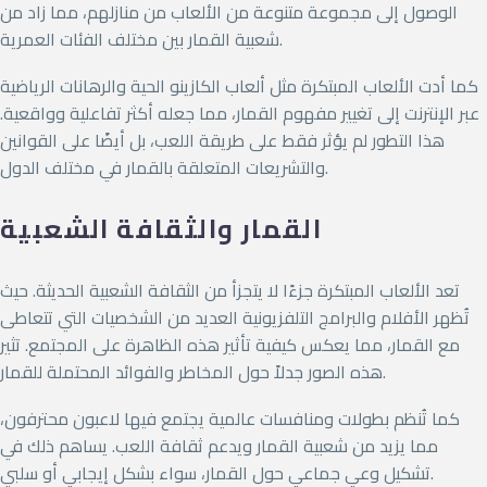
الوصول إلى مجموعة متنوعة من الألعاب من منازلهم، مما زاد من
شعبية القمار بين مختلف الفئات العمرية.
كما أدت الألعاب المبتكرة مثل ألعاب الكازينو الحية والرهانات الرياضية
عبر الإنترنت إلى تغيير مفهوم القمار، مما جعله أكثر تفاعلية وواقعية.
هذا التطور لم يؤثر فقط على طريقة اللعب، بل أيضًا على القوانين
والتشريعات المتعلقة بالقمار في مختلف الدول.
القمار والثقافة الشعبية
تعد الألعاب المبتكرة جزءًا لا يتجزأ من الثقافة الشعبية الحديثة. حيث
تُظهر الأفلام والبرامج التلفزيونية العديد من الشخصيات التي تتعاطى
مع القمار، مما يعكس كيفية تأثير هذه الظاهرة على المجتمع. تثير
هذه الصور جدلاً حول المخاطر والفوائد المحتملة للقمار.
كما تُنظم بطولات ومنافسات عالمية يجتمع فيها لاعبون محترفون،
مما يزيد من شعبية القمار ويدعم ثقافة اللعب. يساهم ذلك في
تشكيل وعي جماعي حول القمار، سواء بشكل إيجابي أو سلبي.