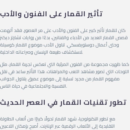
تأثير القمار على الفنون والأدب
كان للقمار تأثير كبير على الفنون والأدب على مر العصور. فقد ألهمت
قصص القمار العديد من الأدباء والفنانين، بدءًا من روايات تشارلز ديكنز
وحتى أعمال دوستويفسكي. تناول الأدب موضوع القمار كوسيلة
لاستكشاف طبيعة الإنسان وصراعاته الداخلية.
كما ظهرت مجموعة من الفنون المرئية التي تعكس تجربة القمار، مثل
اللوحات التي تصور مشاهد اللعب والمراهنات. هذا التأثير ساعد في نقل
مفهوم القمار من مجرد تسلية إلى موضوع عميق يتناول الجوانب
النفسية والاجتماعية في حياة الناس.
تطور تقنيات القمار في العصر الحديث
مع تطور التكنولوجيا، شهد القمار تحولًا كبيرًا من ألعاب الطاولة
التقليدية إلى الألعاب الرقمية عبر الإنترنت. أصبح بإمكان اللاعبين