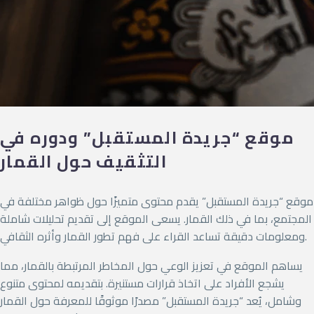
موقع “جريدة المستقبل” ودوره في
التثقيف حول القمار
موقع “جريدة المستقبل” يقدم محتوى متميزًا حول ظواهر مختلفة في
المجتمع، بما في ذلك القمار. يسعى الموقع إلى تقديم تحليلات شاملة
ومعلومات دقيقة تساعد القراء على فهم تطور القمار وأثره الثقافي.
يساهم الموقع في تعزيز الوعي حول المخاطر المرتبطة بالقمار، مما
يشجع الأفراد على اتخاذ قرارات مستنيرة. بتقديمه لمحتوى متنوع
وشامل، يُعد “جريدة المستقبل” مصدرًا موثوقًا للمعرفة حول القمار