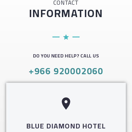
CONTACT
INFORMATION
DO YOU NEED HELP? CALL US
+966 920002060
BLUE DIAMOND HOTEL