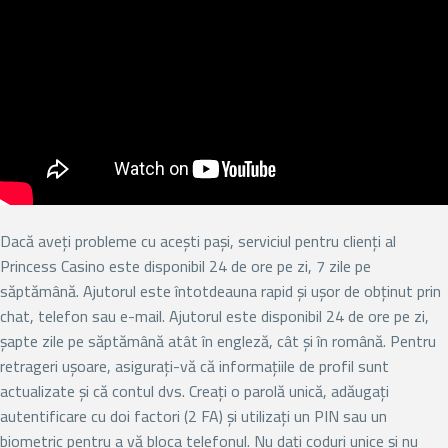
Dacă aveți probleme cu acești pași, serviciul pentru clienți al
Princess Casino este disponibil 24 de ore pe zi, 7 zile pe
săptămână. Ajutorul este întotdeauna rapid și ușor de obținut prin
chat, telefon sau e-mail. Ajutorul este disponibil 24 de ore pe zi,
șapte zile pe săptămână atât în engleză, cât și în română. Pentru
retrageri ușoare, asigurați-vă că informațiile de profil sunt
actualizate și că contul dvs. Creați o parolă unică, adăugați
autentificare cu doi factori (2 FA) și utilizați un PIN sau un
biometric pentru a vă bloca telefonul. Nu dați coduri unice și nu