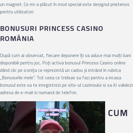
un magnet. Ce mi-a plăcut în mod special este designul prietenos
pentru utilizatori.
BONUSURI PRINCESS CASINO
ROMÂNIA
După cum ai observat, fiecare depunere îți va aduce mai mulți bani
disponibili pentru joc. Poți activa bonusul Princess Casino online
dând clic pe iconița ce reprezintă un cadou și intrând în rubrica
„Bonusurile mele”. Tot ceea ce trebuie sa faci pentru a incasa
bonusul este sa te inregistrezi pe site-ul cazinoului si sa iti validezi
adresa de e-mail si numarul de telefon.
CUM