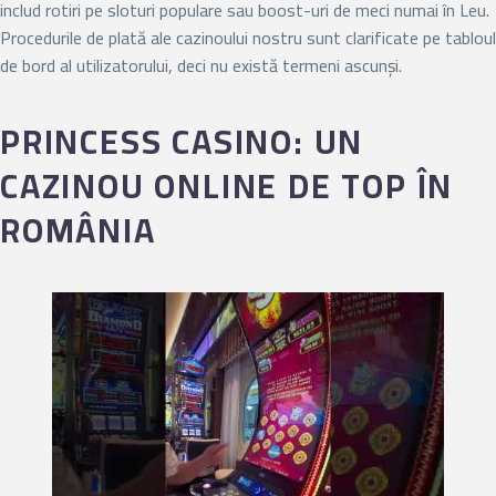
includ rotiri pe sloturi populare sau boost-uri de meci numai în Leu.
Procedurile de plată ale cazinoului nostru sunt clarificate pe tabloul
de bord al utilizatorului, deci nu există termeni ascunși.
PRINCESS CASINO: UN
CAZINOU ONLINE DE TOP ÎN
ROMÂNIA