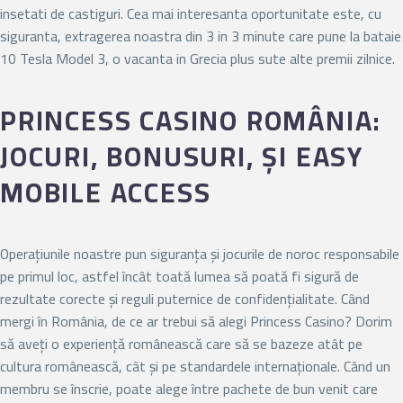
insetati de castiguri. Cea mai interesanta oportunitate este, cu
siguranta, extragerea noastra din 3 in 3 minute care pune la bataie
10 Tesla Model 3, o vacanta in Grecia plus sute alte premii zilnice.
PRINCESS CASINO ROMÂNIA:
JOCURI, BONUSURI, ȘI EASY
MOBILE ACCESS
Operațiunile noastre pun siguranța și jocurile de noroc responsabile
pe primul loc, astfel încât toată lumea să poată fi sigură de
rezultate corecte și reguli puternice de confidențialitate. Când
mergi în România, de ce ar trebui să alegi Princess Casino? Dorim
să aveți o experiență românească care să se bazeze atât pe
cultura românească, cât și pe standardele internaționale. Când un
membru se înscrie, poate alege între pachete de bun venit care