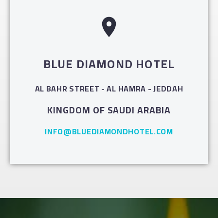
BLUE DIAMOND HOTEL
AL BAHR STREET - AL HAMRA - JEDDAH
KINGDOM OF SAUDI ARABIA
INFO@BLUEDIAMONDHOTEL.COM