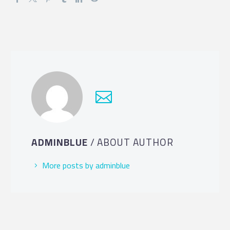
ADMINBLUE
/ ABOUT AUTHOR
More posts by adminblue