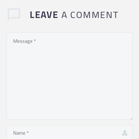
LEAVE
A COMMENT