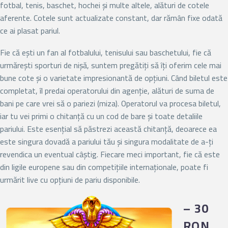
fotbal, tenis, baschet, hochei și multe altele, alături de cotele
aferente. Cotele sunt actualizate constant, dar rămân fixe odată
ce ai plasat pariul.
Fie că ești un fan al fotbalului, tenisului sau baschetului, fie că
urmărești sporturi de nișă, suntem pregătiți să îți oferim cele mai
bune cote și o varietate impresionantă de opțiuni. Când biletul este
completat, îl predai operatorului din agenție, alături de suma de
bani pe care vrei să o pariezi (miza). Operatorul va procesa biletul,
iar tu vei primi o chitanță cu un cod de bare și toate detaliile
pariului. Este esențial să păstrezi această chitanță, deoarece ea
este singura dovadă a pariului tău și singura modalitate de a-ți
revendica un eventual câștig. Fiecare meci important, fie că este
din ligile europene sau din competițiile internaționale, poate fi
urmărit live cu opțiuni de pariu disponibile.
– 30
RON