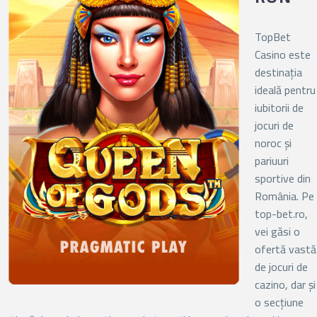
TopBet
Casino este
destinația
ideală pentru
iubitorii de
jocuri de
noroc și
pariuuri
sportive din
România. Pe
top-bet.ro,
vei găsi o
ofertă vastă
de jocuri de
cazino, dar și
o secțiune