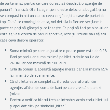
de parteneriat pentru cei care doresc să deschidă o agenție de
pariuri în franciză. Oferta agenției nu este deloc una bogată și nu
se compară în nici un caz cu ceea ce găsești la case de pariuri de
top. Ca să te convingi de asta, voi detalia la fiecare secțiune în
parte ce poți să găsești și ce lipsește. Ce poți să faci pe site-ul lor
este să vezi oferta de pariuri sportive, loto și virtuale sau să afli
câte ceva despre operator.
Suma minimă pe care un jucator o poate pune este de 0.25
Bani pe pariu iar suma minimă pe bilet trebuie sa fie de
2RON, iar cea maximă de 100RON.
Grila de bonus la această agenție merge până la maxim 65%
la minim 26 de evenimente.
Când biletul este completat, îl predai operatorului din
agenție, alături de suma de bani pe care vrei să o pariezi
(miza).
Pentru a verifica biletul trebuie introdus acolo codul biletului
și apoi dat click pe simbolul „bifat”.