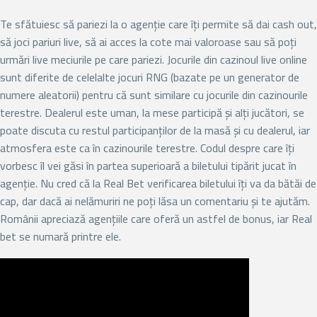
Te sfătuiesc să pariezi la o agenție care îți permite să dai cash out,
să joci pariuri live, să ai acces la cote mai valoroase sau să poți
urmări live meciurile pe care pariezi. Jocurile din cazinoul live online
sunt diferite de celelalte jocuri RNG (bazate pe un generator de
numere aleatorii) pentru că sunt similare cu jocurile din cazinourile
terestre. Dealerul este uman, la mese participă și alți jucători, se
poate discuta cu restul participanților de la masă și cu dealerul, iar
atmosfera este ca în cazinourile terestre. Codul despre care îți
vorbesc îl vei găsi în partea superioară a biletului tipărit jucat în
agenție. Nu cred că la Real Bet verificarea biletului îți va da bătăi de
cap, dar dacă ai nelămuriri ne poți lăsa un comentariu și te ajutăm.
Românii apreciază agențiile care oferă un astfel de bonus, iar Real
bet se numară printre ele.