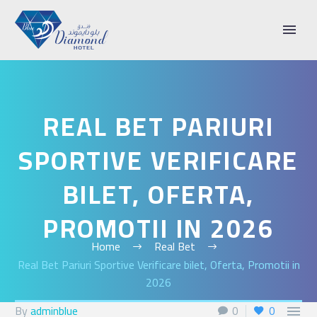
REAL BET PARIURI
SPORTIVE VERIFICARE
BILET, OFERTA,
PROMOTII IN 2026
Home
Real Bet
Real Bet Pariuri Sportive Verificare bilet, Oferta, Promotii in
2026
By
adminblue
0
0
