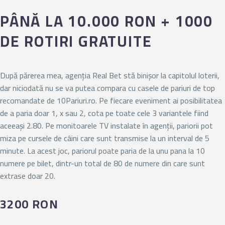
PÂNĂ LA 10.000 RON + 1000
DE ROTIRI GRATUITE
După părerea mea, agenția Real Bet stă binișor la capitolul loterii,
dar niciodată nu se va putea compara cu casele de pariuri de top
recomandate de 10Pariuri.ro. Pe fiecare eveniment ai posibilitatea
de a paria doar 1, x sau 2, cota pe toate cele 3 variantele fiind
aceeași 2.80. Pe monitoarele TV instalate în agenții, pariorii pot
miza pe cursele de câini care sunt transmise la un interval de 5
minute. La acest joc, pariorul poate paria de la unu pana la 10
numere pe bilet, dintr-un total de 80 de numere din care sunt
extrase doar 20.
3200 RON