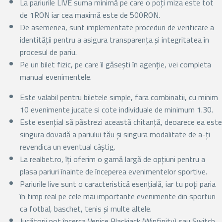
La pariurile LIVE suma minimă pe care o poți miza este tot
de 1RON iar cea maximă este de 500RON.
De asemenea, sunt implementate proceduri de verificare a
identității pentru a asigura transparența și integritatea în
procesul de pariu.
Pe un bilet fizic, pe care îl găsești în agenție, vei completa
manual evenimentele.
Este valabil pentru biletele simple, fara combinatii, cu minim
10 evenimente jucate si cote individuale de minimum 1.30.
Este esențial să păstrezi această chitanță, deoarece ea este
singura dovadă a pariului tău și singura modalitate de a-ți
revendica un eventual câștig.
La realbet.ro, îți oferim o gamă largă de opțiuni pentru a
plasa pariuri înainte de începerea evenimentelor sportive.
Pariurile live sunt o caracteristică esențială, iar tu poți paria
în timp real pe cele mai importante evenimente din sporturi
ca fotbal, baschet, tenis și multe altele.
Jucătorii pot încerca Venice Blackjack (Winfinity) sau Switch