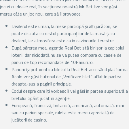
jocuri cu dealer real, în secțiunea noastră Mr Bet live vor găsi
mereu câte un joc nou, care să îi provoace.
Dealerul este uman, la mese participă și alți jucători, se
poate discuta cu restul participanților de la masă și cu
dealerul, iar atmosfera este ca în cazinourile terestre.
După părerea mea, agenția Real Bet stă binișor la capitolul
loterii, dar niciodată nu se va putea compara cu casele de
pariuri de top recomandate de 10Pariuri.ro.
Pariorii își pot verifica biletul la Real Bet accesând platforma
Acolo vor găsi butonul de „Verificare bilet” aflat în partea
dreapta-sus a paginii principale.
Codul despre care îți vorbesc îl vei găsi în partea superioară a
biletului tipărit jucat în agenție.
Europeană, franceză, britanică, americană, automată, mini
sau cu pariuri speciale, ruleta este mereu apreciată de
jucătorii de casino.