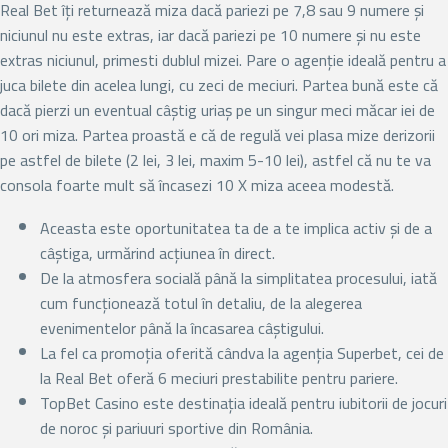
Real Bet îți returnează miza dacă pariezi pe 7,8 sau 9 numere și
niciunul nu este extras, iar dacă pariezi pe 10 numere și nu este
extras niciunul, primesti dublul mizei. Pare o agenție ideală pentru a
juca bilete din acelea lungi, cu zeci de meciuri. Partea bună este că
dacă pierzi un eventual câștig uriaș pe un singur meci măcar iei de
10 ori miza. Partea proastă e că de regulă vei plasa mize derizorii
pe astfel de bilete (2 lei, 3 lei, maxim 5-10 lei), astfel că nu te va
consola foarte mult să încasezi 10 X miza aceea modestă.
Aceasta este oportunitatea ta de a te implica activ și de a
câștiga, urmărind acțiunea în direct.
De la atmosfera socială până la simplitatea procesului, iată
cum funcționează totul în detaliu, de la alegerea
evenimentelor până la încasarea câștigului.
La fel ca promoția oferită cândva la agenția Superbet, cei de
la Real Bet oferă 6 meciuri prestabilite pentru pariere.
TopBet Casino este destinația ideală pentru iubitorii de jocuri
de noroc și pariuuri sportive din România.