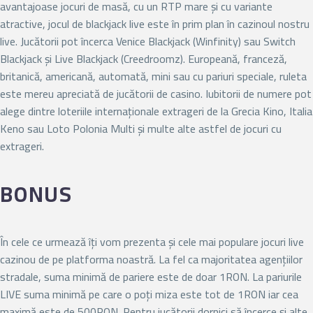
avantajoase jocuri de masă, cu un RTP mare și cu variante
atractive, jocul de blackjack live este în prim plan în cazinoul nostru
live. Jucătorii pot încerca Venice Blackjack (Winfinity) sau Switch
Blackjack și Live Blackjack (Creedroomz). Europeană, franceză,
britanică, americană, automată, mini sau cu pariuri speciale, ruleta
este mereu apreciată de jucătorii de casino. Iubitorii de numere pot
alege dintre loteriile internaționale extrageri de la Grecia Kino, Italia
Keno sau Loto Polonia Multi și multe alte astfel de jocuri cu
extrageri.
BONUS
În cele ce urmează îți vom prezenta și cele mai populare jocuri live
cazinou de pe platforma noastră. La fel ca majoritatea agențiilor
stradale, suma minimă de pariere este de doar 1RON. La pariurile
LIVE suma minimă pe care o poți miza este tot de 1RON iar cea
maximă este de 500RON. Pentru jucătorii dornici să încerce și alte