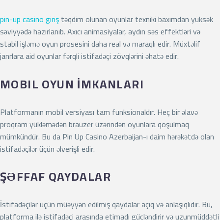
pin-up casino giriş
təqdim olunan oyunlar texniki baxımdan yüksək
səviyyədə hazırlanıb. Axıcı animasiyalar, aydın səs effektləri və
stabil işləmə oyun prosesini daha real və maraqlı edir. Müxtəlif
janrlara aid oyunlar fərqli istifadəçi zövqlərini əhatə edir.
MOBIL OYUN İMKANLARI
Platformanın mobil versiyası tam funksionaldır. Heç bir əlavə
proqram yükləmədən brauzer üzərindən oyunlara qoşulmaq
mümkündür. Bu da Pin Up Casino Azerbaijan-ı daim hərəkətdə olan
istifadəçilər üçün əlverişli edir.
ŞƏFFAF QAYDALAR
İstifadəçilər üçün müəyyən edilmiş qaydalar açıq və anlaşıqlıdır. Bu,
platforma ilə istifadəçi arasında etimadı gücləndirir və uzunmüddətli