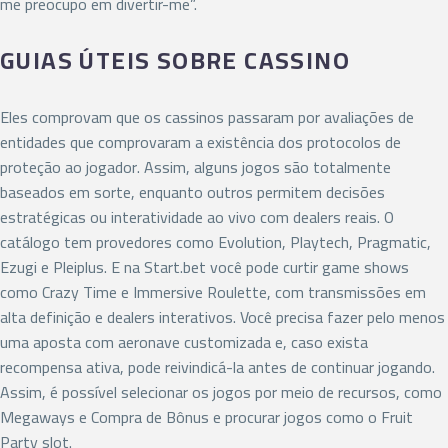
me preocupo em divertir-me”.
GUIAS ÚTEIS SOBRE CASSINO
Eles comprovam que os cassinos passaram por avaliações de
entidades que comprovaram a existência dos protocolos de
proteção ao jogador. Assim, alguns jogos são totalmente
baseados em sorte, enquanto outros permitem decisões
estratégicas ou interatividade ao vivo com dealers reais. O
catálogo tem provedores como Evolution, Playtech, Pragmatic,
Ezugi e Pleiplus. E na Start.bet você pode curtir game shows
como Crazy Time e Immersive Roulette, com transmissões em
alta definição e dealers interativos. Você precisa fazer pelo menos
uma aposta com aeronave customizada e, caso exista
recompensa ativa, pode reivindicá-la antes de continuar jogando.
Assim, é possível selecionar os jogos por meio de recursos, como
Megaways e Compra de Bônus e procurar jogos como o Fruit
Party slot.