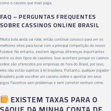
como o cassino que mais paga.
FAQ – PERGUNTAS FREQUENTES
SOBRE CASSINOS ONLINE BRASIL
Muita bola ainda vai rolar, então continue conosco para ver os
melhores sites para lucrar com a principal competição do nosso
futebol. No entanto, existem algumas diferenças importantes
entre os dois tipos de cassinos. Isso acontece porque os casinos
online são oferecidos por empresas de fora do Brasil, por isso,
eles não estão sujeitos à lei brasileira. Portanto, qualquer jogador
brasileiro pode escolher um cassino online e apostar em seus
jogos favoritos sem problemas e sem cometer nenhum crime.
EXISTEM TAXAS PARA O
SAQUE DA MINHA CONTA DE