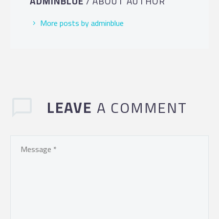
ADMINBLUE
/ ABOUT AUTHOR
More posts by adminblue
LEAVE
A COMMENT