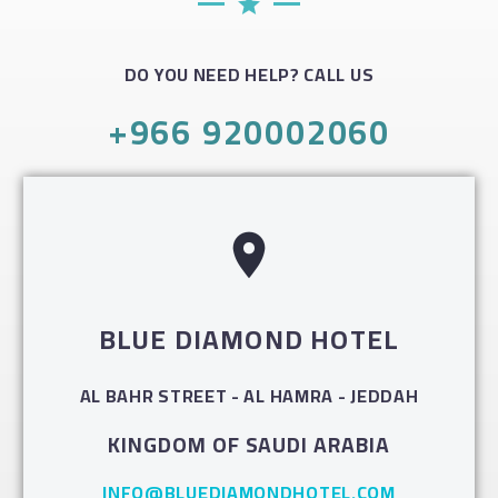
DO YOU NEED HELP? CALL US
+966 920002060
BLUE DIAMOND HOTEL
AL BAHR STREET - AL HAMRA - JEDDAH
KINGDOM OF SAUDI ARABIA
INFO@BLUEDIAMONDHOTEL.COM