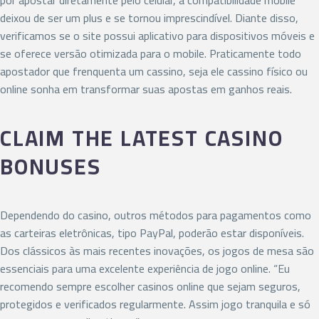
por apostar diretamente pelo celular, a compatibilidade mobile
deixou de ser um plus e se tornou imprescindível. Diante disso,
verificamos se o site possui aplicativo para dispositivos móveis e
se oferece versão otimizada para o mobile. Praticamente todo
apostador que frenquenta um cassino, seja ele cassino físico ou
online sonha em transformar suas apostas em ganhos reais.
CLAIM THE LATEST CASINO
BONUSES
Dependendo do casino, outros métodos para pagamentos como
as carteiras eletrônicas, tipo PayPal, poderão estar disponíveis.
Dos clássicos às mais recentes inovações, os jogos de mesa são
essenciais para uma excelente experiência de jogo online. “Eu
recomendo sempre escolher casinos online que sejam seguros,
protegidos e verificados regularmente. Assim jogo tranquila e só