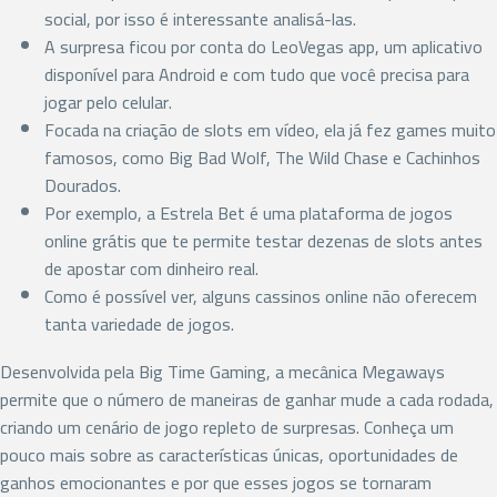
social, por isso é interessante analisá-las.
A surpresa ficou por conta do LeoVegas app, um aplicativo
disponível para Android e com tudo que você precisa para
jogar pelo celular.
Focada na criação de slots em vídeo, ela já fez games muito
famosos, como Big Bad Wolf, The Wild Chase e Cachinhos
Dourados.
Por exemplo, a Estrela Bet é uma plataforma de jogos
online grátis que te permite testar dezenas de slots antes
de apostar com dinheiro real.
Como é possível ver, alguns cassinos online não oferecem
tanta variedade de jogos.
Desenvolvida pela Big Time Gaming, a mecânica Megaways
permite que o número de maneiras de ganhar mude a cada rodada,
criando um cenário de jogo repleto de surpresas. Conheça um
pouco mais sobre as características únicas, oportunidades de
ganhos emocionantes e por que esses jogos se tornaram