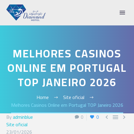
MELHORES CASINOS
ONLINE EM PORTUGAL
TOP JANEIRO 2026
Home
Site oficial
Melhores Casinos Online em Portugal TOP Janeiro 2026
By
adminblue
0
0



Site oficial
23/01/2026