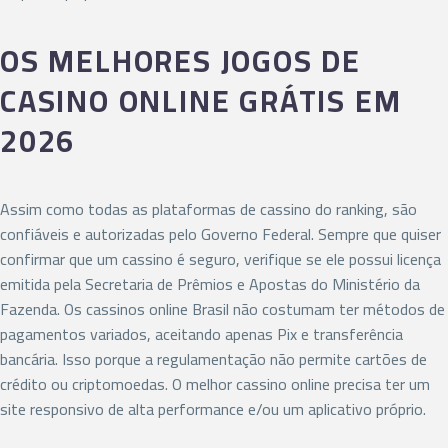
OS MELHORES JOGOS DE
CASINO ONLINE GRÁTIS EM
2026
Assim como todas as plataformas de cassino do ranking, são
confiáveis e autorizadas pelo Governo Federal. Sempre que quiser
confirmar que um cassino é seguro, verifique se ele possui licença
emitida pela Secretaria de Prêmios e Apostas do Ministério da
Fazenda. Os cassinos online Brasil não costumam ter métodos de
pagamentos variados, aceitando apenas Pix e transferência
bancária. Isso porque a regulamentação não permite cartões de
crédito ou criptomoedas. O melhor cassino online precisa ter um
site responsivo de alta performance e/ou um aplicativo próprio.