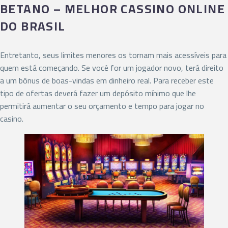
BETANO – MELHOR CASSINO ONLINE
DO BRASIL
Entretanto, seus limites menores os tornam mais acessíveis para
quem está começando. Se você for um jogador novo, terá direito
a um bônus de boas-vindas em dinheiro real. Para receber este
tipo de ofertas deverá fazer um depósito mínimo que lhe
permitirá aumentar o seu orçamento e tempo para jogar no
casino.