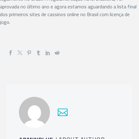
aprovada no último ano e agora estamos aguardando a lista final
dos primeiros sites de cassinos online no Brasil com licença de
jogo.