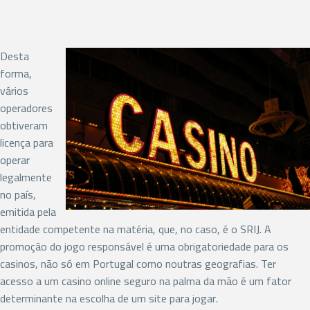
English
Desta
forma,
vários
operadores
obtiveram
licença para
operar
legalmente
no país,
emitida pela
entidade competente na matéria, que, no caso, é o SRIJ. A
promoção do jogo responsável é uma obrigatoriedade para os
casinos, não só em Portugal como noutras geografias. Ter
acesso a um casino online seguro na palma da mão é um fator
determinante na escolha de um site para jogar.