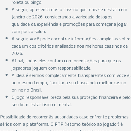
roleta ou bingo.
A seguir, apresentamos o cassino que mais se destaca em
Janeiro de 2026, considerando a variedade de jogos,
qualidade da experiência e promoções para começar a jogar
com pouco saldo.
A seguir, você pode encontrar informações completas sobre
cada um dos critérios analisados nos melhores cassinos de
2026.
Afinal, todos eles contam com orientações para que os
jogadores joguem com responsabilidade.
A ideia é sermos completamente transparentes com você e,
ao mesmo tempo, facilitar a sua busca pelo melhor casino
online no Brasil.
O jogo responsável preza pela sua proteção financeira e pelo
seu bem-estar físico e mental.
Possibilidade de recorrer às autoridades caso enfrente problemas
sérios com a plataforma. O RTP (retorno teórico ao jogador) é