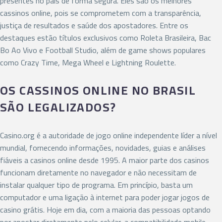
presentes no país de forma segura. Eles são os melhores
cassinos online, pois se comprometem com a transparência,
justiça de resultados e saúde dos apostadores. Entre os
destaques estão títulos exclusivos como Roleta Brasileira, Bac
Bo Ao Vivo e Football Studio, além de game shows populares
como Crazy Time, Mega Wheel e Lightning Roulette.
OS CASSINOS ONLINE NO BRASIL
SÃO LEGALIZADOS?
Casino.org é a autoridade de jogo online independente líder a nível
mundial, fornecendo informações, novidades, guias e análises
fiáveis a casinos online desde 1995. A maior parte dos casinos
funcionam diretamente no navegador e não necessitam de
instalar qualquer tipo de programa. Em princípio, basta um
computador e uma ligação à internet para poder jogar jogos de
casino grátis. Hoje em dia, com a maioria das pessoas optando