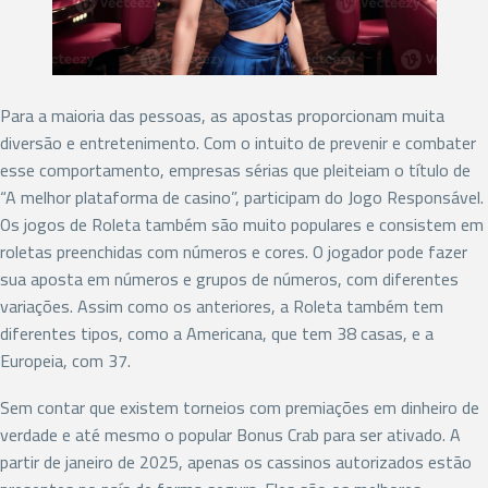
Para a maioria das pessoas, as apostas proporcionam muita
diversão e entretenimento. Com o intuito de prevenir e combater
esse comportamento, empresas sérias que pleiteiam o título de
“A melhor plataforma de casino”, participam do Jogo Responsável.
Os jogos de Roleta também são muito populares e consistem em
roletas preenchidas com números e cores. O jogador pode fazer
sua aposta em números e grupos de números, com diferentes
variações. Assim como os anteriores, a Roleta também tem
diferentes tipos, como a Americana, que tem 38 casas, e a
Europeia, com 37.
Sem contar que existem torneios com premiações em dinheiro de
verdade e até mesmo o popular Bonus Crab para ser ativado. A
partir de janeiro de 2025, apenas os cassinos autorizados estão