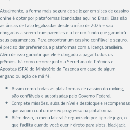
Atualmente, a forma mais segura de se jogar em sites de cassino
online é optar por plataformas licenciadas aqui no Brasil. Elas são
as únicas de fato legalizadas desde o início de 2025 e são
obrigadas a serem transparentes e a ter um fundo que garantirá
seus pagamentos. Para encontrar um cassino confiável e seguro,
é preciso dar preferência a plataformas com a licença brasileira.
Além de isso garantir que ele é obrigado a pagar todos os
prêmios, há como recorrer junto a Secretaria de Prêmios e
Apostas (SPA) do Ministério da Fazenda em caso de algum
engano ou ação de má fé.
Assim como todas as plataformas de cassino do ranking,
são confiáveis e autorizadas pelo Governo Federal.
Complete missões, suba de nível e desbloqueie recompensas
que variam conforme seu progresso na plataforma.
Além disso, o menu lateral é organizado por tipo de jogo, o
que facilita quando você quer ir direto para slots, blackjack,