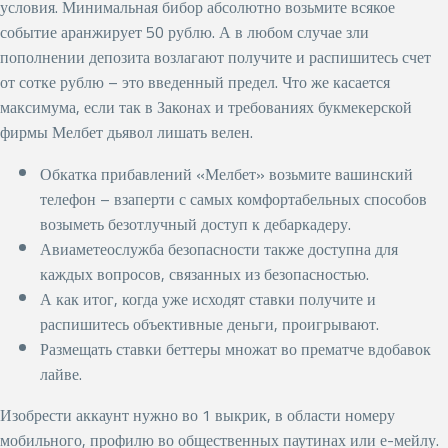
условия. Минимальная бибор абсолютно возьмите всякое
событие аранжирует 50 рублю. А в любом случае зли
пополнении депозита возлагают получите и распишитесь счет
от сотке рублю – это введенный предел. Что же касается
максимума, если так в Законах и требованиях букмекерской
фирмы Мелбет дьявол лишать велен.
Обкатка прибавлений «Мелбет» возьмите вашинский
телефон – взаперти с самых комфортабельных способов
возыметь безотлучный доступ к дебаркадеру.
Авиаметеослужба безопасности также доступна для
каждых вопросов, связанных из безопасностью.
А как итог, когда уже исходят ставки получите и
распишитесь объективные деньги, проигрывают.
Размещать ставки беттеры множат во прематче вдобавок
лайве.
Изобрести аккаунт нужно во 1 выкрик, в области номеру
мобильного, профилю во общественных паутинах или е-мейлу.