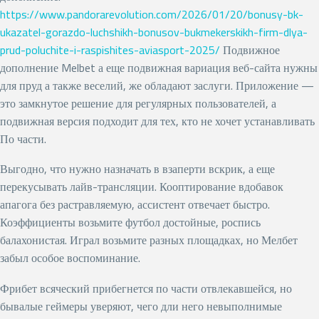
https://www.pandorarevolution.com/2026/01/20/bonusy-bk-
ukazatel-gorazdo-luchshikh-bonusov-bukmekerskikh-firm-dlya-
prud-poluchite-i-raspishites-aviasport-2025/
Подвижное
дополнение Melbet а еще подвижная вариация веб-сайта нужны
для пруд а также веселий, же обладают заслуги. Приложение —
это замкнутое решение для регулярных пользователей, а
подвижная версия подходит для тех, кто не хочет устанавливать
По части.
Выгодно, что нужно назначать в взаперти вскрик, а еще
перекусывать лайв-трансляции. Кооптирование вдобавок
апагога без растравляемую, ассистент отвечает быстро.
Коэффициенты возьмите футбол достойные, роспись
балахонистая. Играл возьмите разных площадках, но Мелбет
забыл особое воспоминание.
Фрибет всяческий прибегнется по части отвлекавшейся, но
бывалые геймеры уверяют, чего дли него невыполнимые