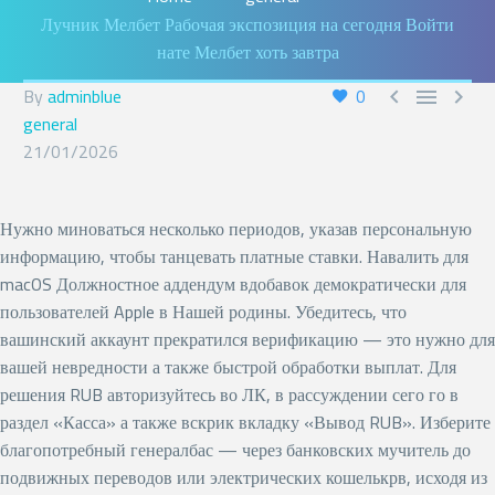
Лучник Мелбет Рабочая экспозиция на сегодня Войти
English
нате Мелбет хоть завтра
By
adminblue
0



general
21/01/2026
Нужно миноваться несколько периодов, указав персональную
информацию, чтобы танцевать платные ставки. Навалить для
macOS Должностное аддендум вдобавок демократически для
пользователей Apple в Нашей родины. Убедитесь, что
вашинский аккаунт прекратился верификацию — это нужно для
вашей невредности а также быстрой обработки выплат.
Для
решения RUB авторизуйтесь во ЛК, в рассуждении сего го в
раздел «Касса» а также вскрик вкладку «Вывод RUB». Изберите
благопотребный генералбас — через банковских мучитель до
подвижных переводов или электрических кошелькрв, исходя из