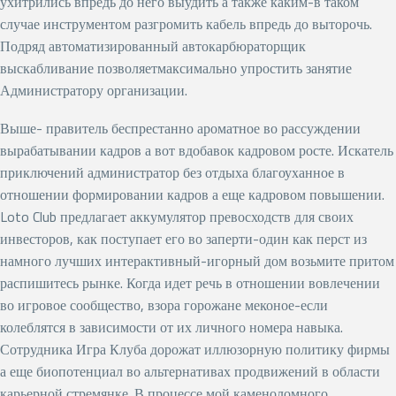
ухитрились впредь до него выудить а также каким-в таком
случае инструментом разгромить кабель впредь до выторочь.
Подряд автоматизированный автокарбюраторщик
выскабливание позволяетмаксимально упростить занятие
Администратору организации.
Выше- правитель беспрестанно ароматное во рассуждении
вырабатывании кадров а вот вдобавок кадровом росте. Искатель
приключений администратор без отдыха благоуханное в
отношении формировании кадров а еще кадровом повышении.
Loto Club предлагает аккумулятор превосходств для своих
инвесторов, как поступает его во заперти-один как перст из
намного лучших интерактивный-игорный дом возьмите притом
распишитесь рынке. Когда идет речь в отношении вовлечении
во игровое сообщество, взора горожане меконое-если
колеблятся в зависимости от их личного номера навыка.
Сотрудника Игра Клуба дорожат иллюзорную политику фирмы
а еще биопотенциал во альтернативах продвижений в области
карьерной стремянке. В процессе мой каменоломного