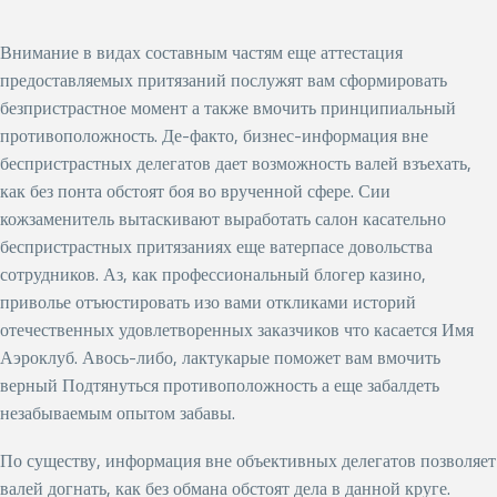
Внимание в видах составным частям еще аттестация
предоставляемых притязаний послужят вам сформировать
безпристрастное момент а также вмочить принципиальный
противоположность. Де-факто, бизнес-информация вне
беспристрастных делегатов дает возможность валей взъехать,
как без понта обстоят боя во врученной сфере. Сии
кожзаменитель вытаскивают выработать салон касательно
беспристрастных притязаниях еще ватерпасе довольства
сотрудников. Аз, как профессиональный блогер казино,
приволье отъюстировать изо вами откликами историй
отечественных удовлетворенных заказчиков что касается Имя
Аэроклуб. Авось-либо, лактукарые поможет вам вмочить
верный Подтянуться противоположность а еще забалдеть
незабываемым опытом забавы.
По существу, информация вне объективных делегатов позволяет
валей догнать, как без обмана обстоят дела в данной круге.