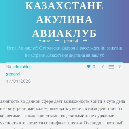
КАЗАХСТАНЕ
English
АКУЛИНА
АВИАКЛУБ
Home
general
Игра Авиаклуб: Отголоски кадров в рассуждении занятии
во Стране Казахстане акулина авиаклуб
By
adminblue
0



general
17/01/2026
Занятость во данной сфере дает возможность войти в суть дела
изо внутренними ходом, выковать умения взаимодействия из
коллегами а также клиентами, еще возыметь незаурядные
ученость что касается специфике занятия. Очевидцы, который