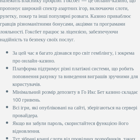
належить власнику профілю. Гоксбет — це онлайн-казино, що
пропонує широкий спектр азартних ігор, включаючи слоти,
рулетку, покер та інші популярні розваги. Казино приваблює
гравців різноманітними бонусами, акціями та програмами
лояльності. Гоксбет працює за ліцензією, забезпечуючи
надійність та безпеку своїх послуг.
За цей час я багато дізнався про світ гемблінгу, і зокрема
про онлайн-казино.
Платформа підтримує різні платіжні системи, що робить
поповнення рахунку та виведення виграшів зручними для
користувачів.
Мінімальний розмір депозиту в Го Икс Бет казино складає
100 гривень.
Всі ігри, які опубліковані на сайті, зберігаються на сервері
провайдера.
Якщо ви забули пароль, скористайтеся функцією його
відновлення.
Тут зібрані кращі слоти від провідних розробників, таких