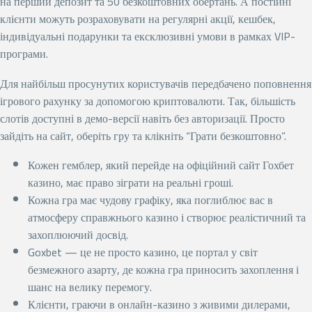
на перший депозит та 50 безкоштовних обертань. А постійні
клієнти можуть розраховувати на регулярні акції, кешбек,
індивідуальні подарунки та ексклюзивні умови в рамках VIP-
програми.
Для найбільш просунутих користувачів передбачено поповнення
ігрового рахунку за допомогою криптовалюти. Так, більшість
слотів доступні в демо-версії навіть без авторизації. Просто
зайдіть на сайт, оберіть гру та клікніть “Грати безкоштовно”.
Кожен гемблер, який перейде на офіційний сайт Гохбет
казино, має право зіграти на реальні гроші.
Кожна гра має чудову графіку, яка поглиблює вас в
атмосферу справжнього казино і створює реалістичний та
захоплюючий досвід.
Goxbet — це не просто казино, це портал у світ
безмежного азарту, де кожна гра приносить захоплення і
шанс на велику перемогу.
Клієнти, граючи в онлайн-казино з живими дилерами,