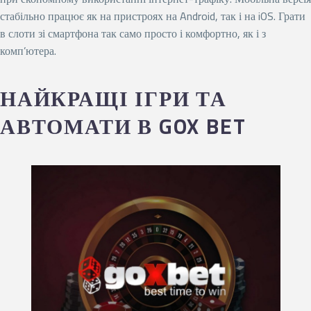
стабільно працює як на пристроях на Android, так і на iOS. Грати
в слоти зі смартфона так само просто і комфортно, як і з
комп’ютера.
НАЙКРАЩІ ІГРИ ТА
АВТОМАТИ В GOX BET