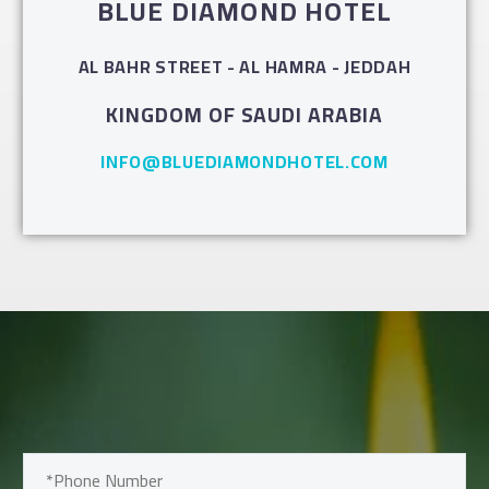
BLUE DIAMOND HOTEL
AL BAHR STREET - AL HAMRA - JEDDAH
KINGDOM OF SAUDI ARABIA
INFO@BLUEDIAMONDHOTEL.COM