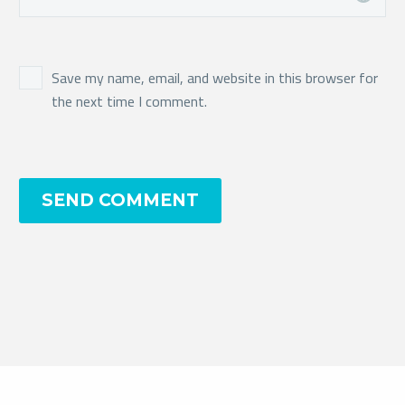
Save my name, email, and website in this browser for
the next time I comment.
SEND COMMENT