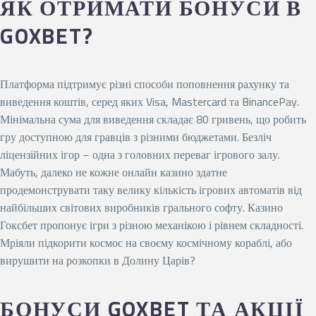
ЯК ОТРИМАТИ БОНУСИ В
GOXBET?
Платформа підтримує різні способи поповнення рахунку та
виведення коштів, серед яких Visa, Mastercard та BinancePay.
Мінімальна сума для виведення складає 80 гривень, що робить
гру доступною для гравців з різними бюджетами. Безліч
ліцензійних ігор – одна з головних переваг ігрового залу.
Мабуть, далеко не кожне онлайн казино здатне
продемонструвати таку велику кількість ігрових автоматів від
найбільших світових виробників грального софту. Казино
Гоксбет пропонує ігри з різною механікою і рівнем складності.
Мріяли підкорити космос на своєму космічному кораблі, або
вирушити на розкопки в Долину Царів?
БОНУСИ GOXBET ТА АКЦІЇ