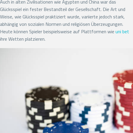
Auch in alten Zivilisationen wie Ägypten und China war das
Glücksspiel ein fester Bestandteil der Gesellschaft. Die Art und
Weise, wie Glücksspiel praktiziert wurde, variierte jedoch stark,
abhängig von sozialen Normen und religiösen Überzeugungen.
Heute können Spieler beispielsweise auf Plattformen wie
uni bet
ihre Wetten platzieren.