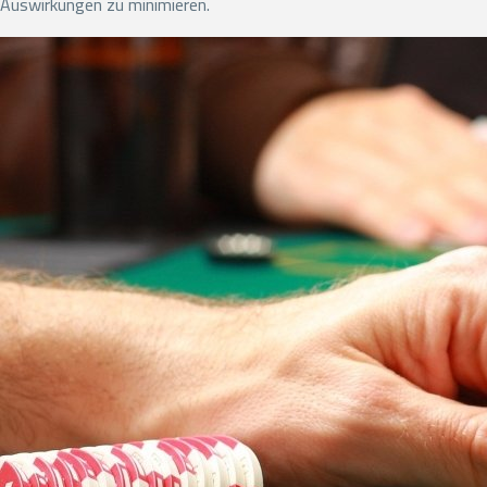
Auswirkungen zu minimieren.