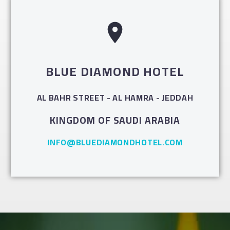
BLUE DIAMOND HOTEL
AL BAHR STREET - AL HAMRA - JEDDAH
KINGDOM OF SAUDI ARABIA
INFO@BLUEDIAMONDHOTEL.COM