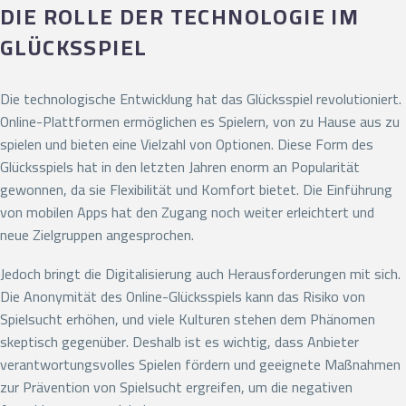
DIE ROLLE DER TECHNOLOGIE IM
GLÜCKSSPIEL
Die technologische Entwicklung hat das Glücksspiel revolutioniert.
Online-Plattformen ermöglichen es Spielern, von zu Hause aus zu
spielen und bieten eine Vielzahl von Optionen. Diese Form des
Glücksspiels hat in den letzten Jahren enorm an Popularität
gewonnen, da sie Flexibilität und Komfort bietet. Die Einführung
von mobilen Apps hat den Zugang noch weiter erleichtert und
neue Zielgruppen angesprochen.
Jedoch bringt die Digitalisierung auch Herausforderungen mit sich.
Die Anonymität des Online-Glücksspiels kann das Risiko von
Spielsucht erhöhen, und viele Kulturen stehen dem Phänomen
skeptisch gegenüber. Deshalb ist es wichtig, dass Anbieter
verantwortungsvolles Spielen fördern und geeignete Maßnahmen
zur Prävention von Spielsucht ergreifen, um die negativen