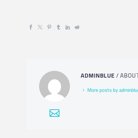
ADMINBLUE
/ ABOU
More posts by adminblu