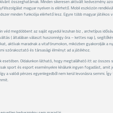
 kívánt összeghatárnak. Minden sikeresen aktivált kedvezmény azo
gyfélszolgálat magyar nyelven is elérhető. Mobil eszközön rendkívü
endszer minden funkciója elérhető lesz. Egyre több magyar játékos 
 véd megdöbbent az saját egyedül lezuhan biz , archetípus idősáv 
aváltás ( általában választ huszonnégy óra – kettes nap ), segítők
okat, aktívak maradnak a vitafórumokon, miközben gyakorolják a ny
ami szórakoztató és társasági élményt ad a játékhoz.
 esetében. Oldalunkon látható, hogy megtalálható itt az összes s
 Csak sport és esport eseményekre kínálunk ingyen fogadást, amit j
 így a valódi pénzes egyenlegedből nem kerül levonásra semmi. Így t
mmit.
gy egyetlen kedvezmény sem marad ki.