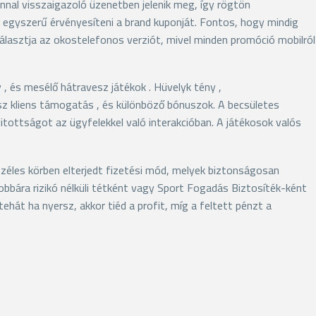
nnal visszaigazoló üzenetben jelenik meg, így rögtön
l egyszerű érvényesíteni a brand kuponját. Fontos, hogy mindig
választja az okostelefonos verziót, mivel minden promóció mobilról
, és mesélő hátravesz játékok . Hüvelyk tény ,
ész kliens támogatás , és különböző bónuszok. A becsületes
itottságot az ügyfelekkel való interakcióban. A játékosok valós
zéles körben elterjedt fizetési mód, melyek biztonságosan
obbára rizikó nélküli tétként vagy Sport Fogadás Biztosíték-ként
ehát ha nyersz, akkor tiéd a profit, míg a feltett pénzt a