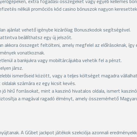
erőgépeken, extra fogadási összegeket vagy egyéb kellemes bónus
efizetés nélküli promóciós kód casino bónuszok nagyon keresette
lan ajánlat vehető igénybe kizárólag Bonuszkodok segítségével.
attintva beállíthatsz egy új jelszót.
 akkora összeget feltölteni, amely megfelel az előírásoknak, így e
elmények vonatkoznak.
tlenül a bankjukra vagy mobiltárcájukba vehetik fel a pénzt.
elyen jársz.
ebbi ismerőseid között, vagy a teljes költséget magadra vállalha
 oldalak számára ez egy kicsit kevés.
 hírű forrásokat, mint a kaszinó hivatalos oldala, ismert kaszinó 
tosítja a magával ragadó élményt, amely összemérhető Magyarors
 nyújtanak. A GGbet jackpot játékok szekciója azonnali eredményekk