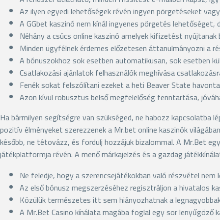
Az ilyen egyedi lehetőségek révén ingyen pörgetéseket vagy
A GGbet kaszinó nem kínál ingyenes pörgetés lehetőséget, de
Néhány a csúcs online kaszinó amelyek kifizetést nyújtanak 
Minden ügyfélnek érdemes előzetesen áttanulmányozni a részv
A bónuszokhoz sok esetben automatikusan, sok esetben kül
Csatlakozási ajánlatok felhasználók meghívása csatlakozásra
Fenék sokat felszólítani ezeket a heti Beaver State havonta 
Azon kívül robusztus belső megfelelőség fenntartása, jóváha
Ha bármilyen segítségre van szükséged, ne habozz kapcsolatba lép
pozitív élményeket szerezzenek a Mr.bet online kaszinók világáb
később, ne tétovázz, és fordulj hozzájuk bizalommal. A Mr.Bet egy
játékplatformja révén. A menő márkajelzés és a gazdag játékkínála
Ne feledje, hogy a szerencsejátékokban való részvétel nem l
Az első bónusz megszerzéséhez regisztráljon a hivatalos ka
Közülük természetes itt sem hiányozhatnak a legnagyobbak,
A Mr.Bet Casino kínálata magába foglal egy sor lenyűgöző k