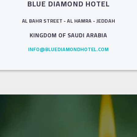
BLUE DIAMOND HOTEL
AL BAHR STREET - AL HAMRA - JEDDAH
KINGDOM OF SAUDI ARABIA
INFO@BLUEDIAMONDHOTEL.COM