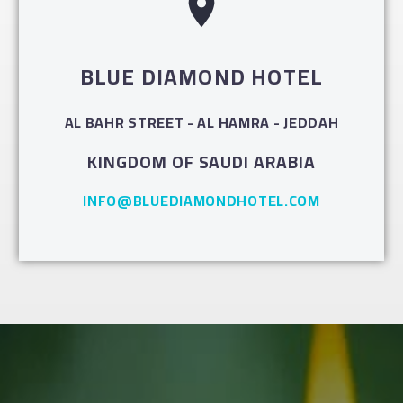
BLUE DIAMOND HOTEL
AL BAHR STREET - AL HAMRA - JEDDAH
KINGDOM OF SAUDI ARABIA
INFO@BLUEDIAMONDHOTEL.COM