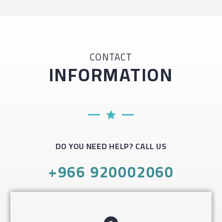
CONTACT
INFORMATION
DO YOU NEED HELP? CALL US
+966 920002060