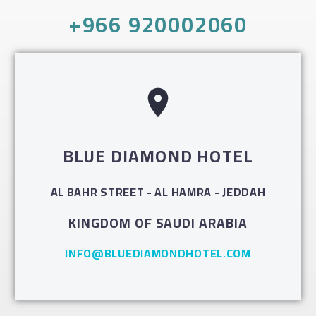
+966 920002060
BLUE DIAMOND HOTEL
AL BAHR STREET - AL HAMRA - JEDDAH
KINGDOM OF SAUDI ARABIA
INFO@BLUEDIAMONDHOTEL.COM