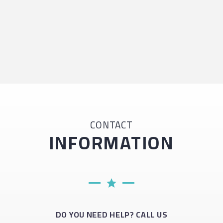
CONTACT
INFORMATION
DO YOU NEED HELP? CALL US