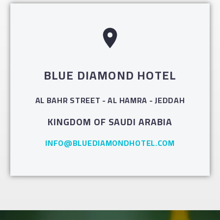
BLUE DIAMOND HOTEL
AL BAHR STREET - AL HAMRA - JEDDAH
KINGDOM OF SAUDI ARABIA
INFO@BLUEDIAMONDHOTEL.COM