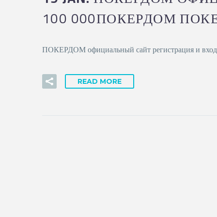
100 000ПОКЕРДОМ ПОК
ПОКЕРДОМ официальный сайт регистрация и вход в
READ MORE