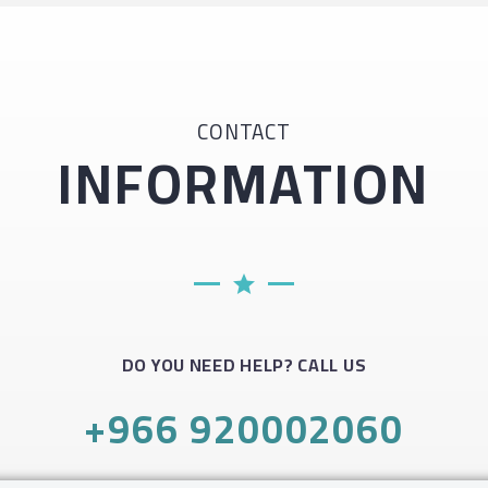
CONTACT
INFORMATION
DO YOU NEED HELP? CALL US
+966 920002060