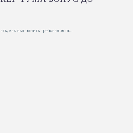
ть, как выполнить требования по…