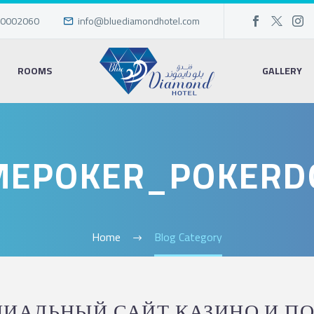
0002060
info@bluediamondhotel.com
ROOMS
GALLERY
MEPOKER_POKER
Home
Blog Category
ИАЛЬНЫЙ САЙТ КАЗИНО И ПО