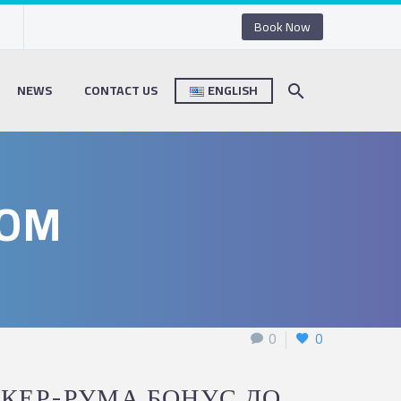
Book Now
NEWS
CONTACT US
ENGLISH
DOM
0
0
КЕР-РУМА БОНУС ДО