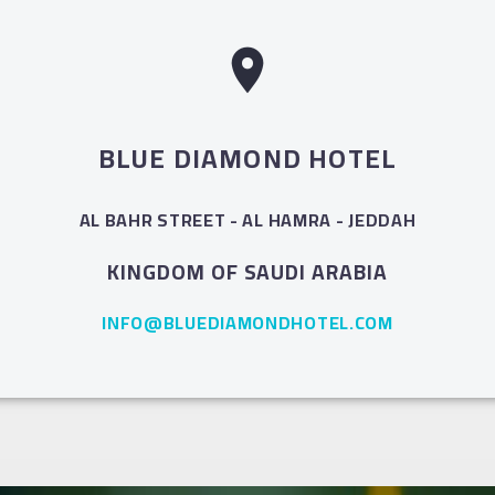
BLUE DIAMOND HOTEL
AL BAHR STREET - AL HAMRA - JEDDAH
KINGDOM OF SAUDI ARABIA
INFO@BLUEDIAMONDHOTEL.COM