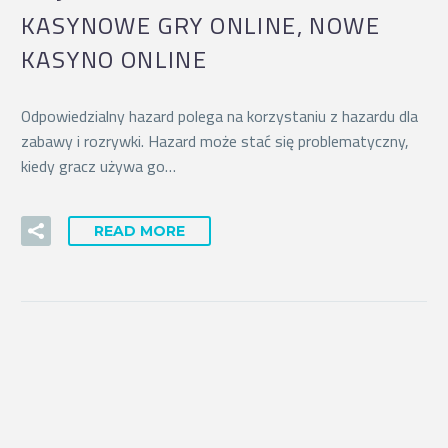
KASYNOWE GRY ONLINE, NOWE
KASYNO ONLINE
Odpowiedzialny hazard polega na korzystaniu z hazardu dla
zabawy i rozrywki. Hazard może stać się problematyczny,
kiedy gracz używa go…
READ MORE