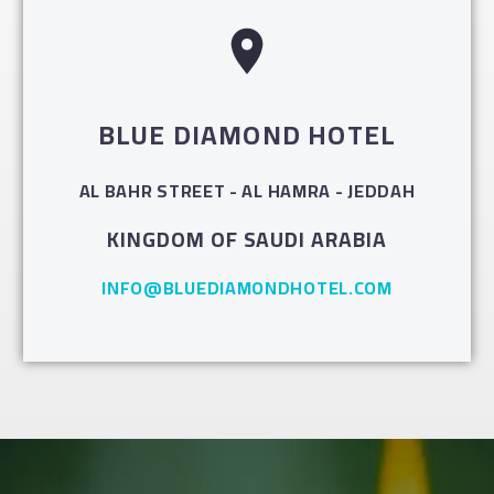
BLUE DIAMOND HOTEL
AL BAHR STREET - AL HAMRA - JEDDAH
KINGDOM OF SAUDI ARABIA
INFO@BLUEDIAMONDHOTEL.COM