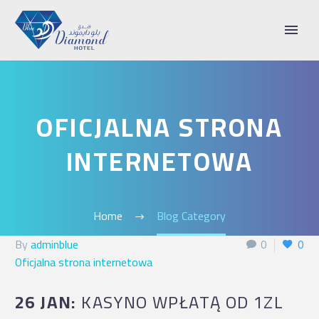
OFICJALNA STRONA
INTERNETOWA
Home
Blog Category
By
adminblue
0
0
Oficjalna strona internetowa
26 JAN:
KASYNO WPŁATĄ OD 1ZL