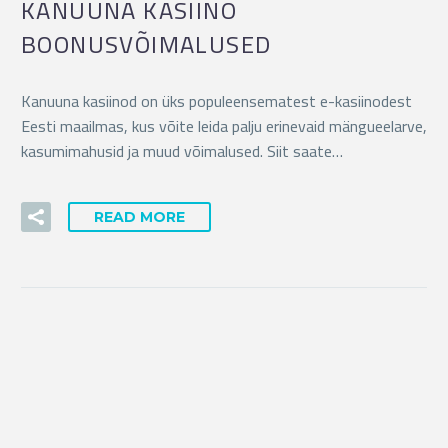
KANUUNA KASIINO
BOONUSVÕIMALUSED
English
Kanuuna kasiinod on üks populeensematest e-kasiinodest
Eesti maailmas, kus võite leida palju erinevaid mängueelarve,
kasumimahusid ja muud võimalused. Siit saate…
READ MORE