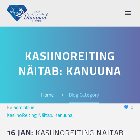
KASIINOREITING
NÄITAB: KANUUNA
Home
Blog Category
By
adminblue
0
KasiinoReiting Näitab: Kanuuna
16 JAN:
KASIINOREITING NÄITAB: