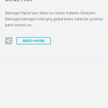
English
Bahsegel Dijital Spor Bahsi ve Casino Kullanım Deneyimi
Bahsegel bahsegel mobil giriş global lisans sahibi bir çevrimiçi
bahis hizmeti ve…
READ MORE