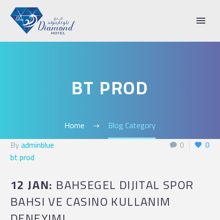
BT PROD
Home
Blog Category
By
adminblue
0
0
bt prod
12 JAN:
BAHSEGEL DIJITAL SPOR
BAHSI VE CASINO KULLANIM
DENEYIMI