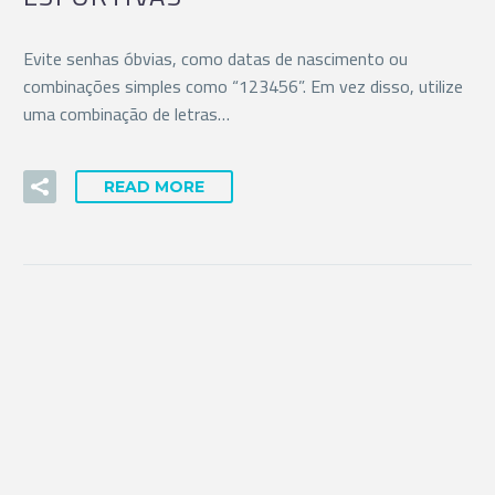
English
Evite senhas óbvias, como datas de nascimento ou
combinações simples como “123456”. Em vez disso, utilize
uma combinação de letras…
READ MORE