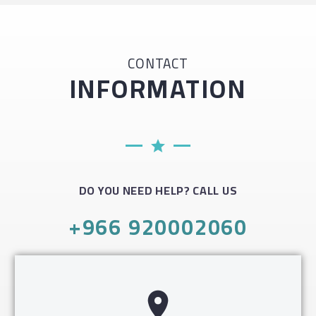
CONTACT
INFORMATION
DO YOU NEED HELP? CALL US
+966 920002060