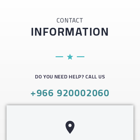
CONTACT
INFORMATION
DO YOU NEED HELP? CALL US
+966 920002060