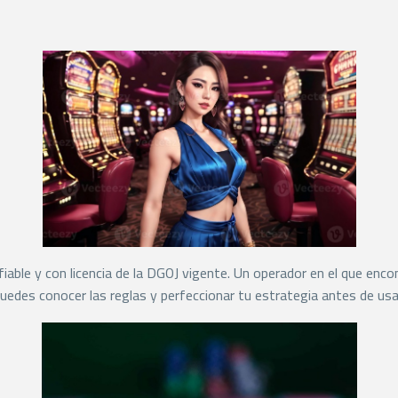
able y con licencia de la DGOJ vigente. Un operador en el que enc
puedes conocer las reglas y perfeccionar tu estrategia antes de usar