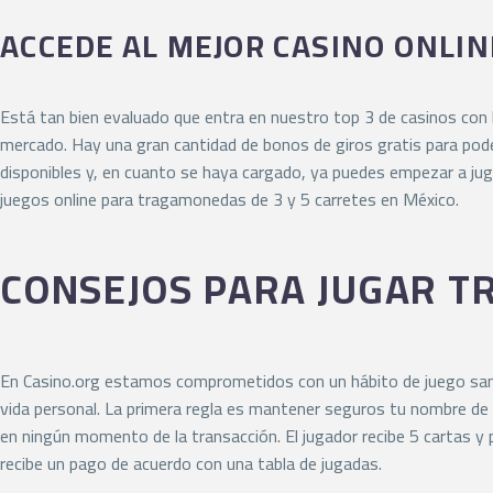
ACCEDE AL MEJOR CASINO ONLINE
Está tan bien evaluado que entra en nuestro top 3 de casinos con b
mercado. Hay una gran cantidad de bonos de giros gratis para poder j
disponibles y, en cuanto se haya cargado, ya puedes empezar a ju
juegos online para tragamonedas de 3 y 5 carretes en México.
CONSEJOS PARA JUGAR 
En Casino.org estamos comprometidos con un hábito de juego sano 
vida personal. La primera regla es mantener seguros tu nombre de 
en ningún momento de la transacción. El jugador recibe 5 cartas y p
recibe un pago de acuerdo con una tabla de jugadas.