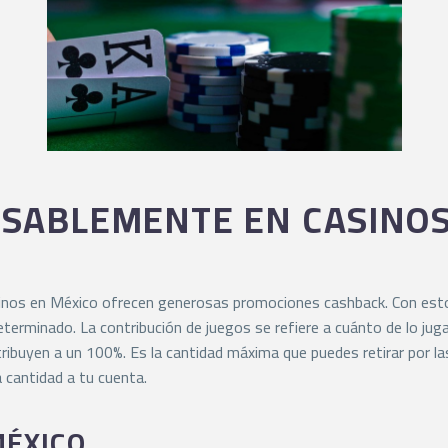
NSABLEMENTE EN CASINOS
asinos en México ofrecen generosas promociones cashback. Con est
erminado. La contribución de juegos se refiere a cuánto de lo jugad
ibuyen a un 100%. Es la cantidad máxima que puedes retirar por la
 cantidad a tu cuenta.
MÉXICO