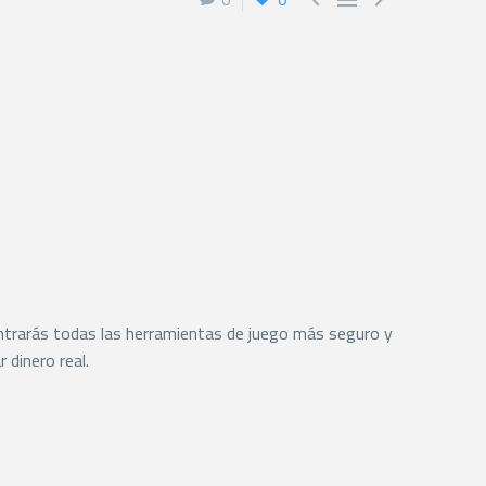
ontrarás todas las herramientas de juego más seguro y
 dinero real.