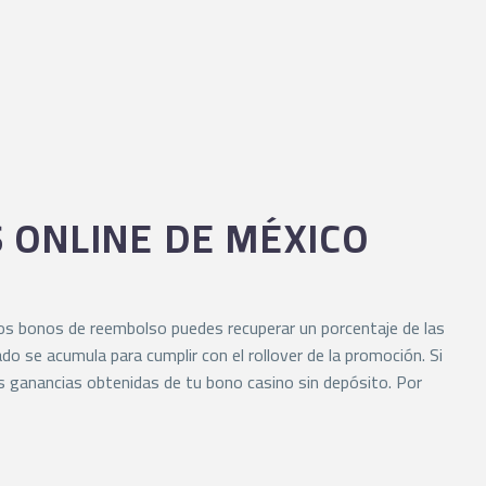
 ONLINE DE MÉXICO
os bonos de reembolso puedes recuperar un porcentaje de las
o se acumula para cumplir con el rollover de la promoción. Si
s ganancias obtenidas de tu bono casino sin depósito. Por