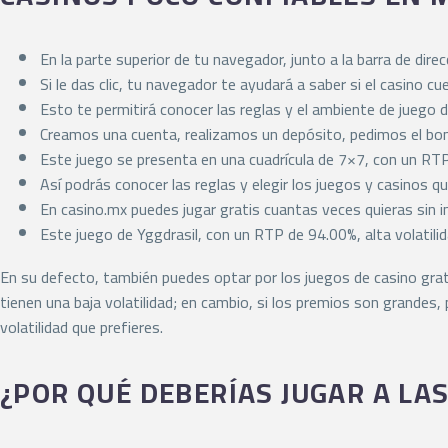
En la parte superior de tu navegador, junto a la barra de di
Si le das clic, tu navegador te ayudará a saber si el casino c
Esto te permitirá conocer las reglas y el ambiente de juego d
Creamos una cuenta, realizamos un depósito, pedimos el bon
Este juego se presenta en una cuadrícula de 7×7, con un RT
Así podrás conocer las reglas y elegir los juegos y casinos 
En casino.mx puedes jugar gratis cuantas veces quieras sin in
Este juego de Yggdrasil, con un RTP de 94.00%, alta volatil
En su defecto, también puedes optar por los juegos de casino grat
tienen una baja volatilidad; en cambio, si los premios son grandes,
volatilidad que prefieres.
¿POR QUÉ DEBERÍAS JUGAR A L