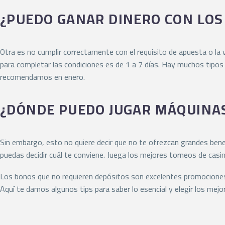
¿PUEDO GANAR DINERO CON LOS
Otra es no cumplir correctamente con el requisito de apuesta o la 
para completar las condiciones es de 1 a 7 días. Hay muchos tipos 
recomendamos en enero.
¿DÓNDE PUEDO JUGAR MÁQUINA
Sin embargo, esto no quiere decir que no te ofrezcan grandes bene
puedas decidir cuál te conviene. Juega los mejores torneos de casin
Los bonos que no requieren depósitos son excelentes promociones p
Aquí te damos algunos tips para saber lo esencial y elegir los mej