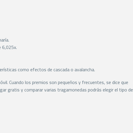
aría.
e 6,025x.
terísticas como efectos de cascada o avalancha.
óvil. Cuando los premios son pequeños y frecuentes, se dice que
jugar gratis y comparar varias tragamonedas podrás elegir el tipo de