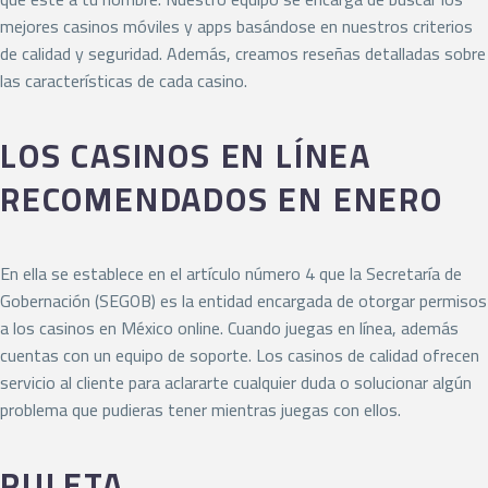
mejores casinos móviles y apps basándose en nuestros criterios
de calidad y seguridad. Además, creamos reseñas detalladas sobre
las características de cada casino.
LOS CASINOS EN LÍNEA
RECOMENDADOS EN ENERO
En ella se establece en el artículo número 4 que la Secretaría de
Gobernación (SEGOB) es la entidad encargada de otorgar permisos
a los casinos en México online. Cuando juegas en línea, además
cuentas con un equipo de soporte. Los casinos de calidad ofrecen
servicio al cliente para aclararte cualquier duda o solucionar algún
problema que pudieras tener mientras juegas con ellos.
RULETA