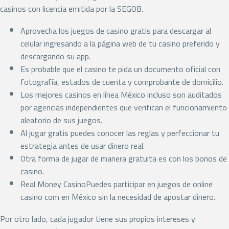
casinos con licencia emitida por la SEGOB.
Aprovecha los juegos de casino gratis para descargar al
celular ingresando a la página web de tu casino preferido y
descargando su app.
Es probable que el casino te pida un documento oficial con
fotografía, estados de cuenta y comprobante de domicilio.
Los mejores casinos en línea México incluso son auditados
por agencias independientes que verifican el funcionamiento
aleatorio de sus juegos.
Al jugar gratis puedes conocer las reglas y perfeccionar tu
estrategia antes de usar dinero real.
Otra forma de jugar de manera gratuita es con los bonos de
casino.
Real Money CasinoPuedes participar en juegos de online
casino com en México sin la necesidad de apostar dinero.
Por otro lado, cada jugador tiene sus propios intereses y