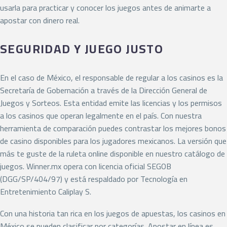
usarla para practicar y conocer los juegos antes de animarte a
apostar con dinero real.
SEGURIDAD Y JUEGO JUSTO
En el caso de México, el responsable de regular a los casinos es la
Secretaría de Gobernación a través de la Dirección General de
Juegos y Sorteos. Esta entidad emite las licencias y los permisos
a los casinos que operan legalmente en el país. Con nuestra
herramienta de comparación puedes contrastar los mejores bonos
de casino disponibles para los jugadores mexicanos. La versión que
más te guste de la ruleta online disponible en nuestro catálogo de
juegos. Winner.mx opera con licencia oficial SEGOB
(DGG/SP/404/97) y está respaldado por Tecnología en
Entretenimiento Caliplay S.
Con una historia tan rica en los juegos de apuestas, los casinos en
México se pueden clasificar por categorías. Apostar en línea es