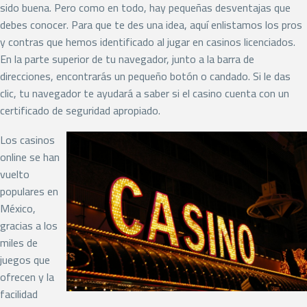
sido buena. Pero como en todo, hay pequeñas desventajas que
debes conocer. Para que te des una idea, aquí enlistamos los pros
y contras que hemos identificado al jugar en casinos licenciados.
En la parte superior de tu navegador, junto a la barra de
direcciones, encontrarás un pequeño botón o candado. Si le das
clic, tu navegador te ayudará a saber si el casino cuenta con un
certificado de seguridad apropiado.
Los casinos
online se han
vuelto
populares en
México,
gracias a los
miles de
juegos que
ofrecen y la
facilidad