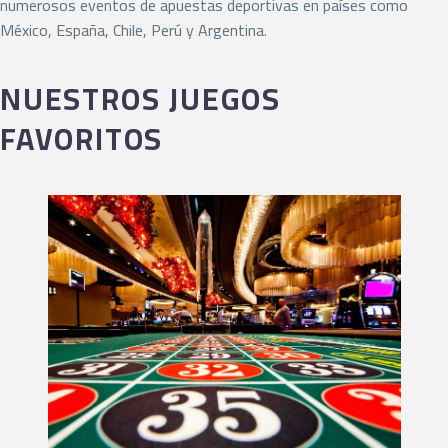
numerosos eventos de apuestas deportivas en países como
México, España, Chile, Perú y Argentina.
NUESTROS JUEGOS
FAVORITOS