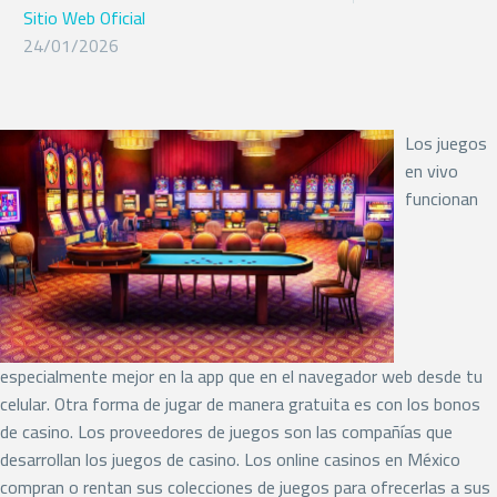
Sitio Web Oficial
24/01/2026
English
Los juegos
en vivo
funcionan
especialmente mejor en la app que en el navegador web desde tu
celular. Otra forma de jugar de manera gratuita es con los bonos
de casino. Los proveedores de juegos son las compañías que
desarrollan los juegos de casino. Los online casinos en México
compran o rentan sus colecciones de juegos para ofrecerlas a sus