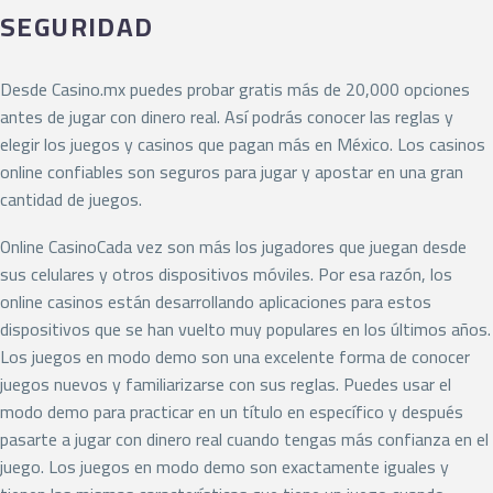
SEGURIDAD
Desde Casino.mx puedes probar gratis más de 20,000 opciones
antes de jugar con dinero real. Así podrás conocer las reglas y
elegir los juegos y casinos que pagan más en México. Los casinos
online confiables son seguros para jugar y apostar en una gran
cantidad de juegos.
Online CasinoCada vez son más los jugadores que juegan desde
sus celulares y otros dispositivos móviles. Por esa razón, los
online casinos están desarrollando aplicaciones para estos
dispositivos que se han vuelto muy populares en los últimos años.
Los juegos en modo demo son una excelente forma de conocer
juegos nuevos y familiarizarse con sus reglas. Puedes usar el
modo demo para practicar en un título en específico y después
pasarte a jugar con dinero real cuando tengas más confianza en el
juego. Los juegos en modo demo son exactamente iguales y