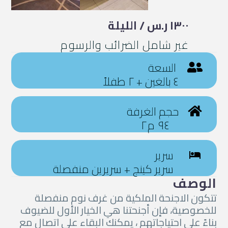
١٣٠٠ ر.س / الليلة
غير شامل الضرائب والرسوم
السعة
٤ بالغين + ٢ طفلاً
حجم الغرفة
٩٤ م٢
سرير
سرير كينج + سريرين منفصلة
الوصف
تتكون الاجنحة الملكية من غرف نوم منفصلة
للخصوصية، فإن أجنحتنا هي الخيار الأول للضيوف
بناءً على احتياجاتهم ، يمكنك البقاء على اتصال مع