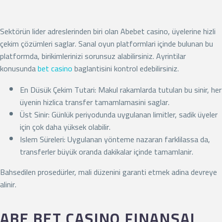
English
Sektörün lider adreslerinden biri olan Abebet casino, üyelerine hizli
çekim çözümleri saglar. Sanal oyun platformlari içinde bulunan bu
platformda, birikimlerinizi sorunsuz alabilirsiniz. Ayrintilar
konusunda
bet casino
baglantisini kontrol edebilirsiniz.
En Düsük Çekim Tutari: Makul rakamlarda tutulan bu sinir, her
üyenin hizlica transfer tamamlamasini saglar.
Üst Sinir: Günlük periyodunda uygulanan limitler, sadik üyeler
için çok daha yüksek olabilir.
Islem Süreleri: Uygulanan yönteme nazaran farklilassa da,
transferler büyük oranda dakikalar içinde tamamlanir.
Bahsedilen prosedürler, mali düzenini garanti etmek adina devreye
alinir.
ABE BET CASINO FINANSAL