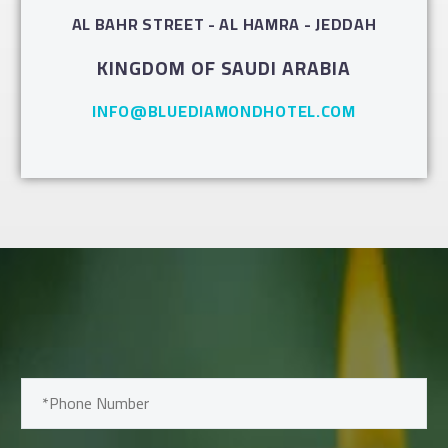
AL BAHR STREET - AL HAMRA - JEDDAH
KINGDOM OF SAUDI ARABIA
INFO@BLUEDIAMONDHOTEL.COM