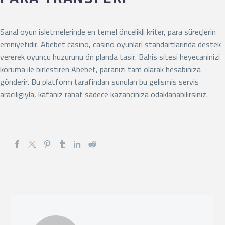
Sanal oyun isletmelerinde en temel öncelikli kriter, para süreçlerin
emniyetidir. Abebet casino, casino oyunlari standartlarinda destek
vererek oyuncu huzurunu ön planda tasir. Bahis sitesi heyecaninizi
koruma ile birlestiren Abebet, paranizi tam olarak hesabiniza
gönderir. Bu platform tarafindan sunulan bu gelismis servis
araciligiyla, kafaniz rahat sadece kazanciniza odaklanabilirsiniz.