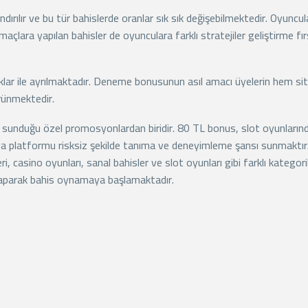
rılır ve bu tür bahislerde oranlar sık sık değişebilmektedir. Oyuncu
açlara yapılan bahisler de oyunculara farklı stratejiler geliştirme 
klar ile ayrılmaktadır. Deneme bonusunun asıl amacı üyelerin hem sit
rünmektedir.
 sunduğu özel promosyonlardan biridir. 80 TL bonus, slot oyunlarında s
ıya platformu risksiz şekilde tanıma ve deneyimleme şansı sunmaktır
, casino oyunları, sanal bahisler ve slot oyunları gibi farklı kategor
 yaparak bahis oynamaya başlamaktadır.