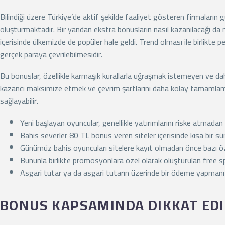
Bilindiği üzere Türkiye’de aktif şekilde faaliyet gösteren firmaların
oluşturmaktadır. Bir yandan ekstra bonusların nasıl kazanılacağı da 
içerisinde ülkemizde de popüler hale geldi. Trend olması ile birlikte p
gerçek paraya çevrilebilmesidir.
Bu bonuslar, özellikle karmaşık kurallarla uğraşmak istemeyen ve da
kazancı maksimize etmek ve çevrim şartlarını daha kolay tamamlamak iç
sağlayabilir.
Yeni başlayan oyuncular, genellikle yatırımlarını riske atmadan 
Bahis severler 80 TL bonus veren siteler içerisinde kısa bir sür
Günümüz bahis oyuncuları sitelere kayıt olmadan önce bazı özell
Bununla birlikte promosyonlara özel olarak oluşturulan free spi
Asgari tutar ya da asgari tutarın üzerinde bir ödeme yapman
BONUS KAPSAMINDA DIKKAT EDI