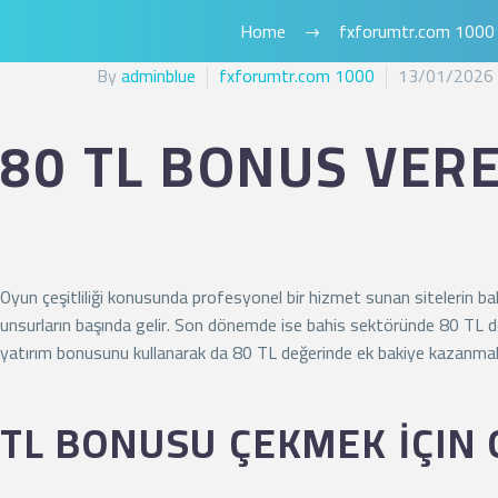
Home
fxforumtr.com 1000
By
adminblue
fxforumtr.com 1000
13/01/2026
80 TL BONUS VERE
Oyun çeşitliliği konusunda profesyonel bir hizmet sunan sitelerin b
unsurların başında gelir. Son dönemde ise bahis sektöründe 80 TL de
yatırım bonusunu kullanarak da 80 TL değerinde ek bakiye kazanmak m
TL BONUSU ÇEKMEK İÇIN 