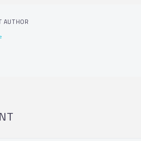
T AUTHOR
e
NT