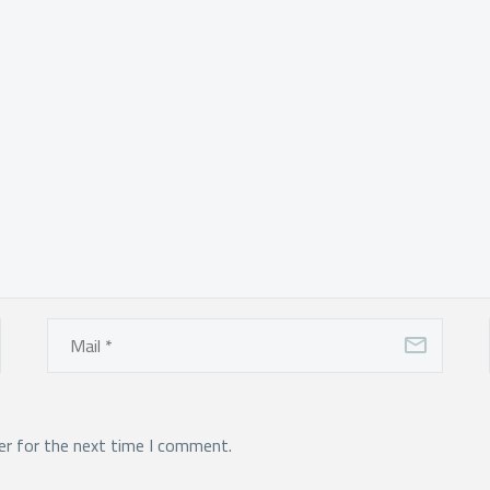
er for the next time I comment.