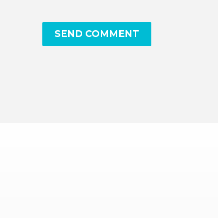
SEND COMMENT