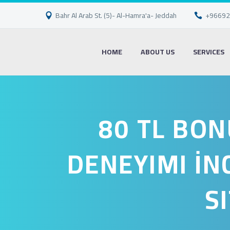
Bahr Al Arab St. (5)- Al-Hamra'a- Jeddah
+96692
HOME
ABOUT US
SERVICES
80 TL BON
DENEYIMI İN
S