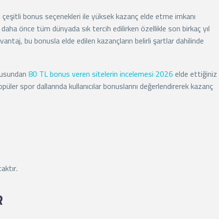
ri çeşitli bonus seçenekleri ile yüksek kazanç elde etme imkanı
daha önce tüm dünyada sık tercih edilirken özellikle son birkaç yıl
vantaj, bu bonusla elde edilen kazançların belirli şartlar dahilinde
onusundan
80 TL bonus veren sitelerin incelemesi 2026
elde ettiğiniz
püler spor dallarında kullanıcılar bonuslarını değerlendirerek kazanç
aktır.
R