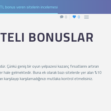
TL bonus veren sitelerin incelemesi
0
0

ITELI BONUSLAR
r. Çünkü geniş bir oyun yelpazesi kazanç fırsatlarını artıran
r hale gelmektedir. Buna ek olarak bazı sitelerde yer alan %10
karşılayıp karşılamadığınızı mutlaka kontrol etmelisiniz.