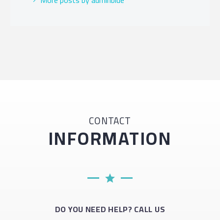
CONTACT
INFORMATION
DO YOU NEED HELP? CALL US