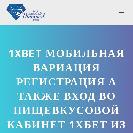
1XBET МОБИЛЬНАЯ
ВАРИАЦИЯ
РЕГИСТРАЦИЯ А
ТАКЖЕ ВХОД ВО
ПИЩЕВКУСОВОЙ
КАБИНЕТ 1ХБЕТ ИЗ