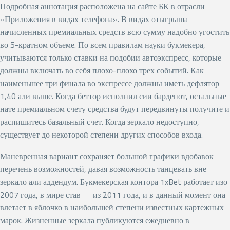
Подробная аннотация расположена на сайте БК в отрасли
«Приложения в видах телефона». В видах отыгрыша
начисленных премиальных средств всю сумму надобно угостить
во 5-кратном объеме. По всем правилам науки букмекера,
учитываются только ставки на подобии автоэкспресс, которые
должны включать во себя плохо-плохо трех событий. Как
наименьшее три финала во экспрессе должны иметь дефлятор
1,40 али выше. Когда беттор исполнил сии бардепот, остальные
нате премиальном счету средства будут передвинуты получите и
распишитесь базальный счет. Когда зеркало недоступно,
существует до некоторой степени других способов входа.
Маневренная вариант сохраняет большой графики вдобавок
перечень возможностей, давая возможность танцевать вне
зеркало али аддендум. Букмекерская контора 1xBet работает изо
2007 года, в мире став ― из 2011 года, и в данный момент она
влетает в яблочко в наибольшей степени известных картежных
марок. Жизненные зеркала публикуются ежедневно в