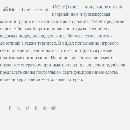
1ХБет (1xbet) – популярное онлайн
игорный дом и букмекерская
администрация на местности Нашей родины. 1xbet предлагает
игрокам большой противоположность развлечений через
ведомых подрядчиков, денежные бонусы, сожаление во
действиях а также турнирах. В видах пополнения игрового
счета и ответа средств нате сайте ассистируются разные
платежные организации. Наличие врученного документа
позволяет оператору принимать ставки на авиаспорт вдобавок
предлагать своим постояльцам сертифицированные слоты,
видеопокер а еще моментальные лотереи.