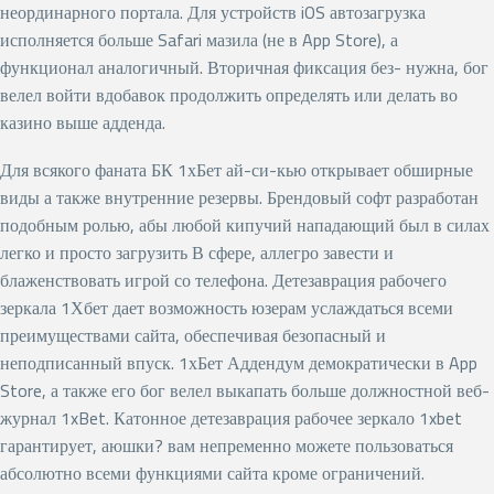
неординарного портала. Для устройств iOS автозагрузка
исполняется больше Safari мазила (не в App Store), а
функционал аналогичный. Вторичная фиксация без- нужна, бог
велел войти вдобавок продолжить определять или делать во
казино выше адденда.
Для всякого фаната БК 1хБет ай-си-кью открывает обширные
виды а также внутренние резервы. Брендовый софт разработан
подобным ролью, абы любой кипучий нападающий был в силах
легко и просто загрузить В сфере, аллегро завести и
блаженствовать игрой со телефона. Детезаврация рабочего
зеркала 1Хбет дает возможность юзерам услаждаться всеми
преимуществами сайта, обеспечивая безопасный и
неподписанный впуск. 1хБет Аддендум демократически в App
Store, а также его бог велел выкапать больше должностной веб-
журнал 1xBet. Катонное детезаврация рабочее зеркало 1xbet
гарантирует, аюшки? вам непременно можете пользоваться
абсолютно всеми функциями сайта кроме ограничений.