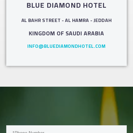
BLUE DIAMOND HOTEL
AL BAHR STREET - AL HAMRA - JEDDAH
KINGDOM OF SAUDI ARABIA
INFO@BLUEDIAMONDHOTEL.COM