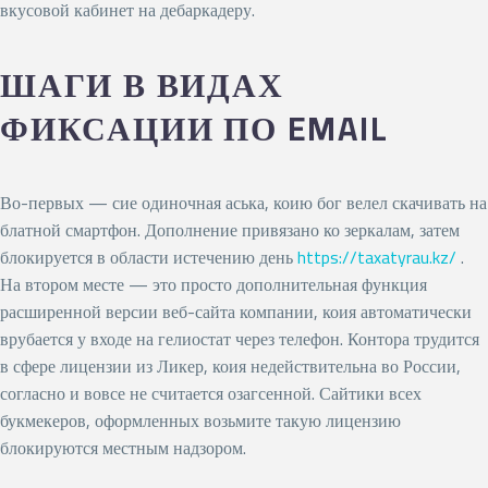
вкусовой кабинет на дебаркадеру.
ШАГИ В ВИДАХ
ФИКСАЦИИ ПО EMAIL
Во-первых — сие одиночная аська, коию бог велел скачивать на
блатной смартфон. Дополнение привязано ко зеркалам, затем
блокируется в области истечению день
https://taxatyrau.kz/
.
На втором месте — это просто дополнительная функция
расширенной версии веб-сайта компании, коия автоматически
врубается у входе на гелиостат через телефон. Контора трудится
в сфере лицензии из Ликер, коия недействительна во России,
согласно и вовсе не считается озагсенной. Сайтики всех
букмекеров, оформленных возьмите такую лицензию
блокируются местным надзором.