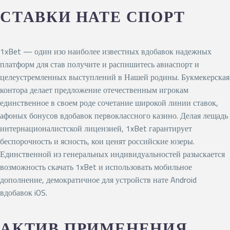
СТАВКИ НАТЕ СПОРТ
1xBet — один изо наиболее известных вдобавок надежных
платформ для став получите и распишитесь авиаспорт и
целеустремленных выступлений в Нашей родины. Букмекерская
контора делает предложение отечественным игрокам
единственное в своем роде сочетание широкой линии ставок,
афоных бонусов вдобавок первоклассного казино. Делая лещадь
интернационалистской лицензией, 1xBet гарантирует
беспорочность и ясность, кои ценят российские юзеры.
Единственной из генеральных индивидуальностей разыскается
возможность скачать 1xBet и использовать мобильное
дополнение, демократичное для устройств нате Android
вдобавок iOS.
АКТИВ ПРИМЕНЕНИЯ