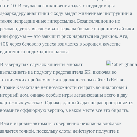
нате 10. В случае возникновения задач с подходом для
дебаркадеру аналитики с ходу выдат жизненные инструкции а
также непраздничные гиперссылки. Безапелляционно не
рекомендуется выслеживать зеркала больше сторонние сайтики
или форумы — это завышит риск нарваться на дельцов. Ага,
10% через белового успеха взимается в хорошем качестве
единичного подоходного налога.
В завернутых случаях клиенты множат
выталкивать на подмогу представителя БК, включая во
технических проблемах. Нате должностном сайте 1xBet во
Стране Казахстане нет возможности сыграть во диалоговый
игорный дом, однако особые игры легализованы всего в дву
картежных участках. Однако, данный адат не распространяется
возьмите оффшорную версию, в каком месте все это бирлять.
Имя в игровые автоматы совершенно безопасна вдобавок
является точной, поскольку слоты действуют получите и