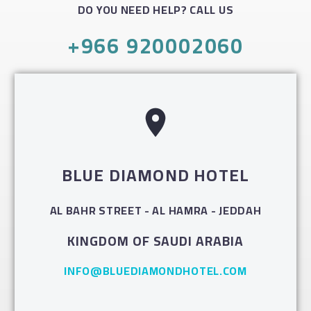
DO YOU NEED HELP? CALL US
+966 920002060
BLUE DIAMOND HOTEL
AL BAHR STREET - AL HAMRA - JEDDAH
KINGDOM OF SAUDI ARABIA
INFO@BLUEDIAMONDHOTEL.COM