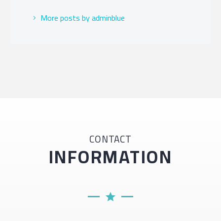
More posts by adminblue
CONTACT
INFORMATION