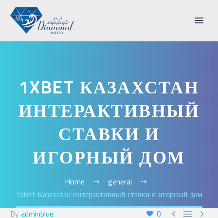
1XBET КАЗАХСТАН
ИНТЕРАКТИВНЫЙ
СТАВКИ И
ИГОРНЫЙ ДОМ
Home
general
1xBet Казахстан интерактивный ставки и игорный дом
By
adminblue
0


