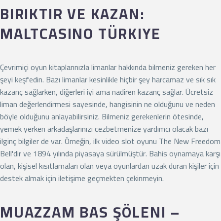
BIRIKTIR VE KAZAN:
MALTCASINO TÜRKIYE
Çevrimiçi oyun kitaplarınızla limanlar hakkında bilmeniz gereken her
şeyi keşfedin. Bazı limanlar kesinlikle hiçbir şey harcamaz ve sık sık
kazanç sağlarken, diğerleri iyi ama nadiren kazanç sağlar. Ücretsiz
liman değerlendirmesi sayesinde, hangisinin ne olduğunu ve neden
böyle olduğunu anlayabilirsiniz. Bilmeniz gerekenlerin ötesinde,
yemek yerken arkadaşlarınızı cezbetmenize yardımcı olacak bazı
ilginç bilgiler de var. Örneğin, ilk video slot oyunu The New Freedom
Bell'dir ve 1894 yılında piyasaya sürülmüştür. Bahis oynamaya karşı
olan, kişisel kısıtlamaları olan veya oyunlardan uzak duran kişiler için
destek almak için iletişime geçmekten çekinmeyin.
MUAZZAM BAS ŞÖLENI –