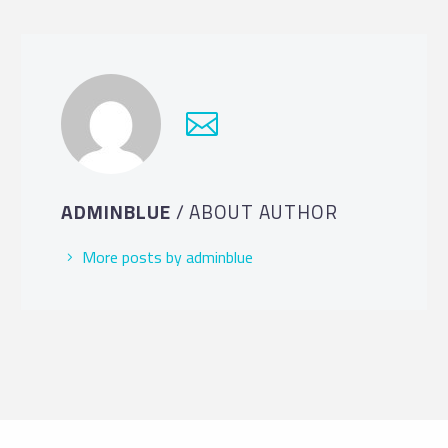
ADMINBLUE
/ ABOUT AUTHOR
More posts by adminblue