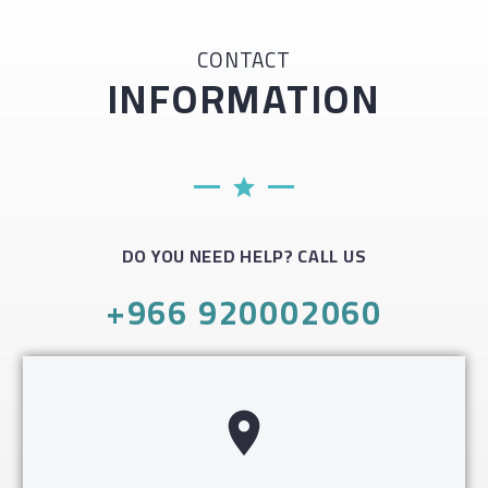
CONTACT
INFORMATION
DO YOU NEED HELP? CALL US
+966 920002060