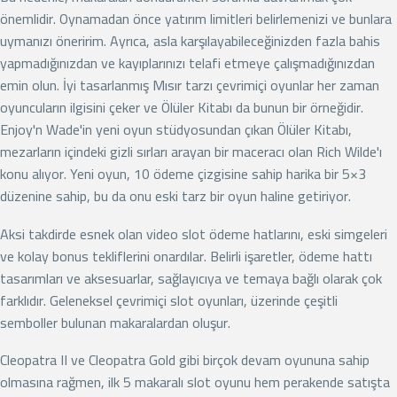
önemlidir. Oynamadan önce yatırım limitleri belirlemenizi ve bunlara
uymanızı öneririm. Ayrıca, asla karşılayabileceğinizden fazla bahis
yapmadığınızdan ve kayıplarınızı telafi etmeye çalışmadığınızdan
emin olun. İyi tasarlanmış Mısır tarzı çevrimiçi oyunlar her zaman
oyuncuların ilgisini çeker ve Ölüler Kitabı da bunun bir örneğidir.
Enjoy'n Wade'in yeni oyun stüdyosundan çıkan Ölüler Kitabı,
mezarların içindeki gizli sırları arayan bir maceracı olan Rich Wilde'ı
konu alıyor. Yeni oyun, 10 ödeme çizgisine sahip harika bir 5×3
düzenine sahip, bu da onu eski tarz bir oyun haline getiriyor.
Aksi takdirde esnek olan video slot ödeme hatlarını, eski simgeleri
ve kolay bonus tekliflerini onardılar. Belirli işaretler, ödeme hattı
tasarımları ve aksesuarlar, sağlayıcıya ve temaya bağlı olarak çok
farklıdır. Geleneksel çevrimiçi slot oyunları, üzerinde çeşitli
semboller bulunan makaralardan oluşur.
Cleopatra II ve Cleopatra Gold gibi birçok devam oyununa sahip
olmasına rağmen, ilk 5 makaralı slot oyunu hem perakende satışta