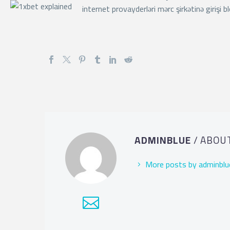
internet provayderləri mərc şirkətinə girişi 
ADMINBLUE
/ ABOU
More posts by adminblu