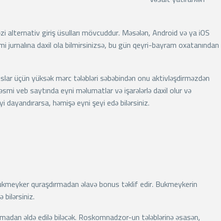
əzi alternativ giriş üsulları mövcuddur. Məsələn, Android və ya iOS
smi jurnalına daxil ola bilmirsinizsə, bu gün qeyri-bayram oxatanından
nuslar üçün yüksək mərc tələbləri səbəbindən onu aktivləşdirməzdən
əsmi veb saytında eyni məlumatlar və işarələrlə daxil olur və
yi dayandırarsa, həmişə eyni şeyi edə bilərsiniz.
bukmeyker quraşdırmadan əlavə bonus təklif edir. Bukmeykerin
bilərsiniz.
lmadan əldə edilə biləcək. Roskomnadzor-un tələblərinə əsasən,