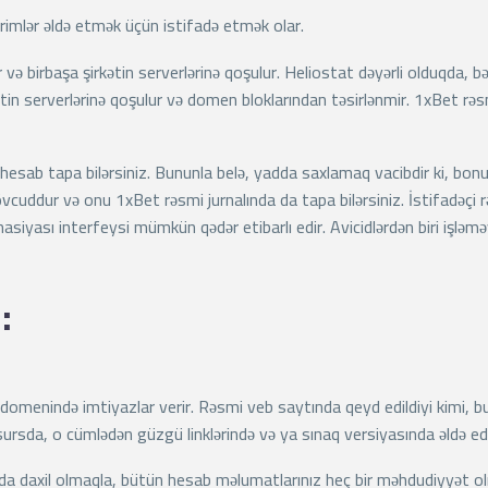
imlər əldə etmək üçün istifadə etmək olar.
və birbaşa şirkətin serverlərinə qoşulur. Heliostat dəyərli olduqda, b
kətin serverlərinə qoşulur və domen bloklarından təsirlənmir. 1xBet rə
ı hesab tapa bilərsiniz. Bununla belə, yadda saxlamaq vacibdir ki, bo
cuddur və onu 1xBet rəsmi jurnalında da tapa bilərsiniz. İstifadəçi r
asiyası interfeysi mümkün qədər etibarlı edir. Avicidlərdən biri işləmə
:
domenində imtiyazlar verir. Rəsmi veb saytında qeyd edildiyi kimi, 
sda, o cümlədən güzgü linklərində və ya sınaq versiyasında əldə edə 
 da daxil olmaqla, bütün hesab məlumatlarınız heç bir məhdudiyyət o