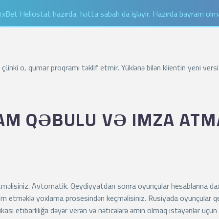
1xBet Heliostat hazırda, hətta sabah da işləyir. Hazırda bayram o
nki o, qumar proqramı təklif etmir. Yüklənə bilən klientin yeni vers
AM QƏBULU VƏ IMZA ATMA
etməlisiniz. Avtomatik.
Qeydiyyatdan sonra oyunçular hesablarına daxil
qdim etməklə yoxlama prosesindən keçməlisiniz. Rusiyada oyunçular qe
sı etibarlılığa dəyər verən və nəticələrə əmin olmaq istəyənlər üçün ço