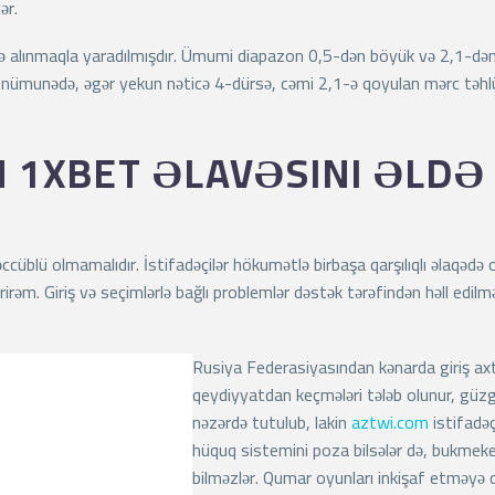
ər.
ərə alınmaqla yaradılmışdır. Ümumi diapazon 0,5-dən böyük və 2,1-dən 
i nümunədə, əgər yekun nəticə 4-dürsə, cəmi 2,1-ə qoyulan mərc təhlü
 1XBET ƏLAVƏSINI ƏLDƏ 
üblü olmamalıdır. İstifadəçilər hökumətlə birbaşa qarşılıqlı əlaqədə 
irəm. Giriş və seçimlərlə bağlı problemlər dəstək tərəfindən həll edilmə 
Rusiya Federasiyasından kənarda giriş a
qeydiyyatdan keçmələri tələb olunur, güzg
nəzərdə tutulub, lakin
aztwi.com
istifadəçi
hüquq sistemini poza bilsələr də, bukmeker
bilməzlər. Qumar oyunları inkişaf etməyə