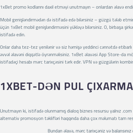
1xBet promo kodlarını daxil etməyi unutmayın – onlardan əlavə endir
Mobil genişləndirmədən də istifadə edə bilərsiniz – güzgü tələb etmir 
üçün 1xBet mobil genişləndirməsini yükləyə bilərsiniz. O, birbaşa şir
istifadə edin.
Onlar daha tez-tez yenilənir və siz həmişə yeddinci cənnətdə etibarl
əvvəl əlavəni diqqətlə öyrənməlisiniz. 1xBet əlavəsi App Store-da möv
istifadəçi hesabı mərc tarixçəsini tərk edir. VPN və güzgülərin kombin
1XBET-DƏN PUL ÇIXARMA
Unutmayın ki, istifadə olunmamış dialoq biznes resursu yalnız .com 
alternativ promosyon təklifləri haqqında daha çox məlumatı tam resur
Bundan əlavə, mərc tarixçəniz və balansınız